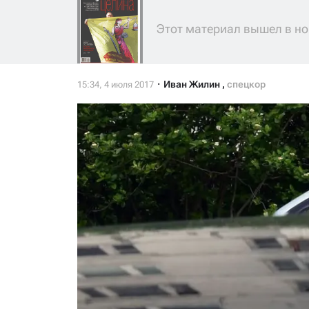
Этот материал вышел в но
Иван Жилин
,
спецкор