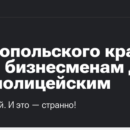
опольского кр
 бизнесменам 
полицейским
й. И это — странно!