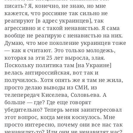
писать? Я, конечно, не знаю, но мне 
кажется, что россияне так сильно не 
реагируют [в адрес украинцев], так 
агрессивно и с такой ненавистью. Я сама 
вообще не реагирую с ненавистью на них. 
Думаю, что мое поколение украинцев тоже 
— как я считают. Это только молодежь, 
которая за эти 25 лет выросла, злая. 
Поскольку политика там [на Украине] 
велась антироссийская, вот так и 
получилось. Хотя опять же я там не жила, 
просто делаю выводы из СМИ, из 
телепередач Киселева, Соловьева. А 
больше — где? Где еще говорят 
убедительно? Теперь меня заинтересовал 
этот вопрос, когда меня коснулось. Мне 
просто интересно, почему они все нас так 
ненавидят-то? Или они не ненавидят нас? 