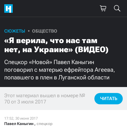
СЮЖЕТЫ
ОБЩЕСТВО
Поддержите
«Я верила, что нас там
нашу работу!
нет, на Украине» (ВИДЕО)
Ежемесячно
Разово
Спецкор «Новой» Павел Каныгин
поговорил с матерью ефрейтора Агеева,
3000
1000
попавшего в плен в Луганской области
500
300
Этот материал вышел в номере №
ЧИТАТЬ
70 от 3 июля 2017
Нажимая кнопку «Стать соучастником»,
я принимаю
условия
и подтверждаю свое гражданство РФ
Павел Каныгин
,
спецкор