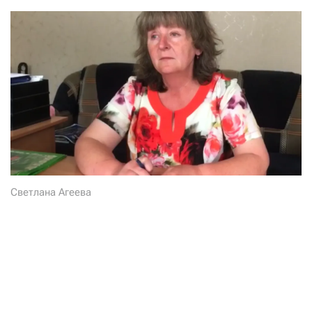
СТАТЬ СОУЧАСТНИКОМ
ПОДЕЛИТЬСЯ С ДРУЗЬЯМИ
Если у вас есть вопросы, пишите
donate@novayagazeta.ru
или
звоните:
+7 (929) 612-03-68
Светлана Агеева