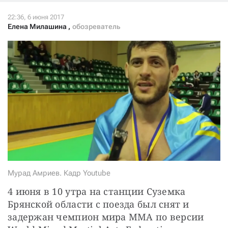
СТАТЬ СОУЧАСТНИКОМ
ПОДЕЛИТЬСЯ С ДРУЗЬЯМИ
Елена Милашина
,
обозреватель
Если у вас есть вопросы, пишите
donate@novayagazeta.ru
или
звоните:
+7 (929) 612-03-68
Мурад Амриев. Кадр Youtube
4 июня в 10 утра на станции Суземка 
Брянской области с поезда был снят и 
задержан чемпион мира ММА по версии 