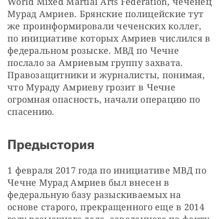
World Mixed Martial Arts Federation, чеченец 
Мурад Амриев. Брянские полицейские тут 
же проинформировали чеченских коллег, 
по инициативе которых Амриев числился в 
федеральном розыске. МВД по Чечне 
послало за Амриевым группу захвата. 
Правозащитники и журналисты, понимая, 
что Мураду Амриеву грозит в Чечне 
огромная опасность, начали операцию по 
спасению.
Предыстория
1 февраля 2017 года по инициативе МВД по 
Чечне Мурад Амриев был внесен в 
федеральную базу разыскиваемых на 
основе старого, прекращенного еще в 2014 
году разыскного дела, заведенного по факту 