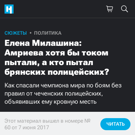
СЮЖЕТЫ
ПОЛИТИКА
Поддержите
Елена Милашина:
нашу работу!
Амриева хотя бы током
Ежемесячно
Разово
пытали, а кто пытал
брянских полицейских?
3000
1000
Как спасали чемпиона мира по боям без
500
300
правил от чеченских полицейских,
объявивших ему кровную месть
Этот материал вышел в номере №
ЧИТАТЬ
Нажимая кнопку «Стать соучастником»,
60 от 7 июня 2017
я принимаю
условия
и подтверждаю свое гражданство РФ