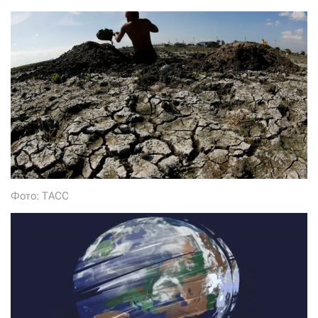
СТАТЬ СОУЧАСТНИКОМ
ПОДЕЛИТЬСЯ С ДРУЗЬЯМИ
Если у вас есть вопросы, пишите
donate@novayagazeta.ru
или
звоните:
+7 (929) 612-03-68
Фото: ТАСС