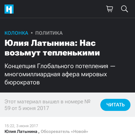
КОЛОНКА
ПОЛИТИКА
Поддержите
Юлия Латынина: Нас
нашу работу!
возьмут тепленькими
Ежемесячно
Разово
Концепция Глобального потепления —
многомиллиардная афера мировых
3000
1000
бюрократов
500
300
Этот материал вышел в номере №
ЧИТАТЬ
59 от 5 июня 2017
Нажимая кнопку «Стать соучастником»,
я принимаю
условия
и подтверждаю свое гражданство РФ
Юлия Латынина
,
Обозреватель «Новой»