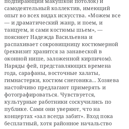
подпирающий макушкой потолок) и 
самодеятельный коллектив, имеющий 
опыт во всех видах искусства. «Можем все 
— ​и драматический жанр, и поем, и 
танцуем, и сами костюмы шьем», — ​
поясняет Надежда Васильевна и 
распахивает сокровищницу костюмерной 
(реквизит хранится за занавеской в 
оконной нише, заложенной кирпичом). 
Наряды фей, представляющих времена 
года, сарафаны, восточные халаты, 
гимнастерки, костюм снеговика… Хозяева 
настойчиво предлагают примерять и 
фотографироваться. Чувствуется, 
культурные работники соскучились по 
публике. Сами они уверяют, что на 
концертах «зал всегда забит». Вход пока 
бесплатный, хотя районное начальство 