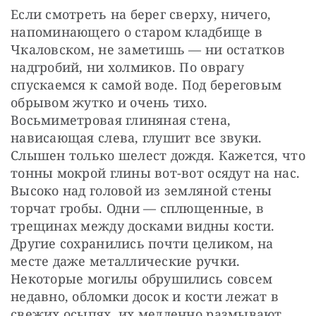
Если смотреть на берег сверху, ничего, 
напоминающего о старом кладбище в 
Чкаловском, не заметишь — ​ни остатков 
надгробий, ни холмиков. По оврагу 
спускаемся к самой воде. Под береговым 
обрывом жутко и очень тихо. 
Восьмиметровая глиняная стена, 
нависающая слева, глушит все звуки. 
Слышен только шелест дождя. Кажется, что 
тонны мокрой глины вот-вот осядут на нас. 
Высоко над головой из земляной стены 
торчат гробы. Одни — ​сплющенные, в 
трещинах между досками видны кости. 
Другие сохранились почти целиком, на 
месте даже металлические ручки. 
Некоторые могилы обрушились совсем 
недавно, обломки досок и кости лежат в 
свежих осыпях, их медленно размывают 