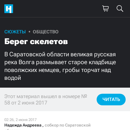
СЮЖЕТЫ
ОБЩЕСТВО
Поддержите
Берег скелетов
нашу работу!
В Саратовской области великая русская
Ежемесячно
Разово
река Волга размывает старое кладбище
поволжских немцев, гробы торчат над
3000
1000
водой
500
300
Этот материал вышел в номере №
ЧИТАТЬ
58 от 2 июня 2017
Нажимая кнопку «Стать соучастником»,
я принимаю
условия
и подтверждаю свое гражданство РФ
Надежда Андреева
,
собкор по Саратовской