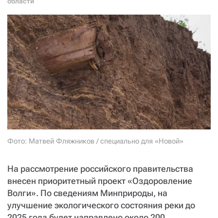
области
СТАТЬ СОУЧАСТНИКОМ
ПОДЕЛИТЬСЯ С ДРУЗЬЯМИ
Если у вас есть вопросы, пишите
donate@novayagazeta.ru
или
звоните:
+7 (929) 612-03-68
Фото: Матвей Фляжников / специально для «Новой»
На рассмотрение российского правительства
внесен приоритетный проект «Оздоровление
Волги». По сведениям Минприроды, на
улучшение экологического состояния реки до
2025 года будет направлено около 200