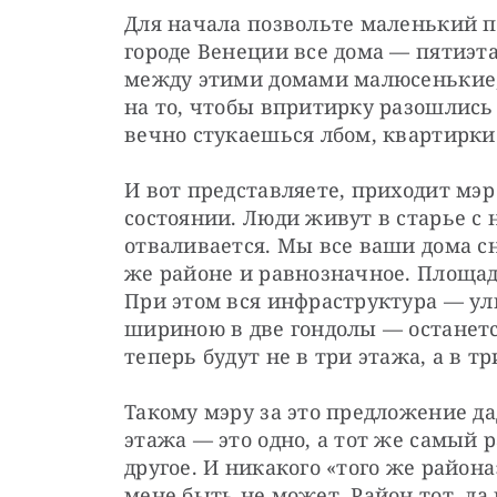
Для начала позвольте маленький п
городе Венеции все дома — пятиэта
между этими домами малюсенькие, 
на то, чтобы впритирку разошлись 
вечно стукаешься лбом, квартирки
И вот представляете, приходит мэр
состоянии. Люди живут в старье с
отваливается. Мы все ваши дома с
же районе и равнозначное. Площадь
При этом вся инфраструктура — ул
шириною в две гондолы — останетс
теперь будут не в три этажа, а в тр
Такому мэру за это предложение дад
этажа — это одно, а тот же самый 
другое. И никакого «того же район
мене быть не может. Район тот, да 