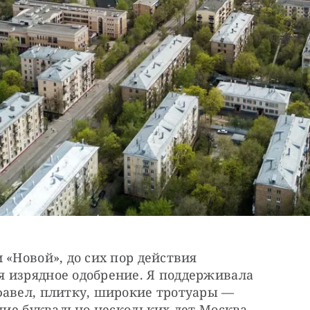
«Новой», до сих пор действия 
 изрядное одобрение. Я поддерживала 
фавел, плитку, широкие тротуары — 
ение буквально нескольких лет Москва 