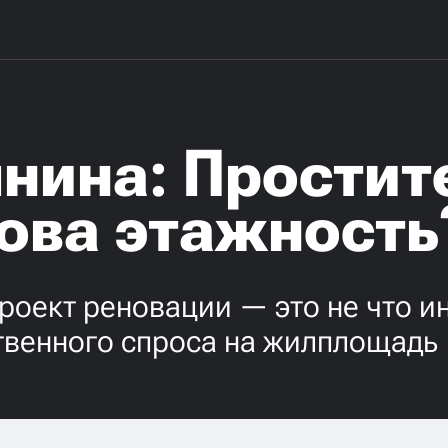
ина: Простите
кова этажность
роект реновации — это не что ин
твенного спроса на жилплощадь