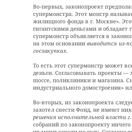
Во-первых, законопроект предполаг
супермонстра. Этот монстр называе
жилищного фонда в г. Москве». Это
гигантскими деньгами и обладает 
супермонстр объявляется в законо
на этом основании 
выводится из-по
госзакупках
.
То есть этот супермонстр может все
деньги. Согласовывать проекты — х
шоссе, поликлиники и магазина. Сн
индустриального домостроения» и
Во-вторых, из законопроекта следу
захотел снести Фонд, не имеют ник
решения исполнительной власти г.
собраний по законопроекту ничего 
их могут снести по суду. Согласно 