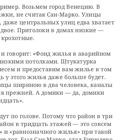
ример. Возьмем город Венецию. В 
жки, не считая Сан-Марко. Улицы 
даже центральных улиц едва хватает 
двое. Притолоки в домах низкие — 
 крохотные.
 и говорит: «Фонд жилья в аварийном 
 низкими потолками. Штукатурка 
несем и предоставим вам жилье в том 
 у этого жилья даже больше будет. 
ицы шириною в два человека, каналы 
я прежней. А домики — да, домики 
идцать».
ут по голове. Потому что район в три 
район в тридцать этажей — это совсем 
а» и «равнозначного жилья» при такой 
не тот. Был Сан-Марко, стал Бирюлево.