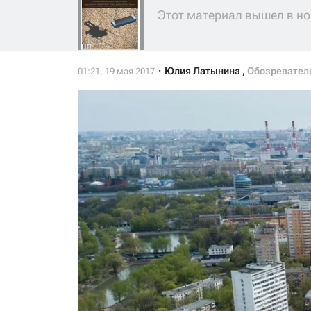
Этот материал вышел в но
Юлия Латынина
,
Обозревател