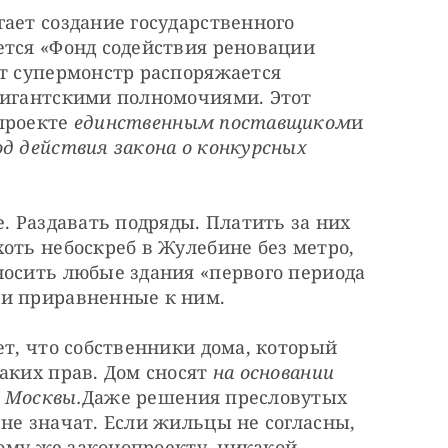
ает создание государственного 
тся «Фонд содействия реновации 
т супермонстр распоряжается 
гигантскими полномочиями. Этот 
проекте 
единственным поставщиком
и 
д действия закона о конкурсных 
. Раздавать подряды. Платить за них 
оть небоскреб в Жулебине без метро, 
осить любые здания «первого периода 
ли приравненные к ним.
ет, что собственники дома, который 
аких прав. Дом сносят 
на основании 
 Москвы.
Даже решения пресловутых 
не значат. Если жильцы не согласны, 
тому же законопроекту, никакой 