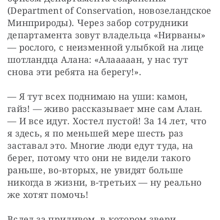
(Department of Conservation, новозеландское 
Минприроды). Через забор сотрудники 
департамента зовут владельца «Нирваны» 
— рослого, с неизменной улыбкой на лице 
шотландца Алана: «Алааааан, у нас тут 
снова эти ребята на берегу!».
— Я тут всех поднимаю на уши: камон, 
гайз! — живо рассказывает мне сам Алан. 
— И все идут. Хостел пустой! За 14 лет, что 
я здесь, я по меньшей мере шесть раз 
заставал это. Многие люди едут туда, на 
берег, потому что они не видели такого 
раньше, во-вторых, не увидят больше 
никогда в жизни, в-третьих — ну реально 
же хотят помочь!
Вслед за приливом, в котором звери 