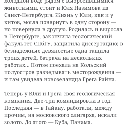
холодной воде рядом с выбросившимися 
животными, стоит и Юля Назимова из 
Санкт-Петербурга. Жизнь у Юли, как и у 
китов, могла повернуть в одну сторону — 
но повернула в другую. Родилась и выросла 
в Петербурге, закончила геологический 
факультет СПбГУ, защитила диссертацию; в 
безнадежные девяностые одна тащила 
троих детей, батрача на нескольких 
работах… Потом поехала на Кольский 
полуостров разведывать месторождения — 
и там увидела новозеландца Грега Райна.
Теперь у Юли и Грега своя геологическая 
компания. Две-три командировки в год. 
Последняя — в Гайану, работали, между 
прочим, на московского олигарха, искали 
золото. До этого — Куба, Панама.