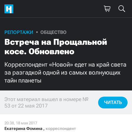
РЕПОРТАЖИ
ОБЩЕСТВО
Поддержите
Встреча на Прощальной
нашу работу!
косе. Обновлено
Ежемесячно
Разово
Корреспондент «Новой» едет на край света
за разгадкой одной из самых волнующих
3000
1000
тайн планеты
500
300
Этот материал вышел в номере №
ЧИТАТЬ
53 от 22 мая 2017
Нажимая кнопку «Стать соучастником»,
я принимаю
условия
и подтверждаю свое гражданство РФ
Екатерина Фомина
,
корреспондент