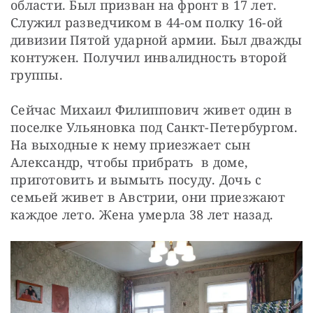
области. Был призван на фронт в 17 лет. 
СТАТЬ СОУЧАСТНИКОМ
Служил разведчиком в 44-ом полку 16-ой 
ПОДЕЛИТЬСЯ С ДРУЗЬЯМИ
дивизии Пятой ударной армии. Был дважды 
Если у вас есть вопросы, пишите
donate@novayagazeta.ru
или
контужен. Получил инвалидность второй 
звоните:
группы.
+7 (929) 612-03-68
Сейчас Михаил Филиппович живет один в 
поселке Ульяновка под Санкт-Петербургом. 
На выходные к нему приезжает сын 
Александр, чтобы прибрать  в доме, 
приготовить и вымыть посуду. Дочь с 
семьей живет в Австрии, они приезжают 
каждое лето. Жена умерла 38 лет назад.