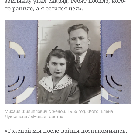
землянку упал снаряд. Ребят побило, кого-
то ранило, а я остался цел».
Михаил Филиппович с женой. 1956 год. Фото: Елена
Лукьянова / «Новая газета»
«С женой мы после войны познакомились, 