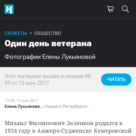
СЮЖЕТЫ
ОБЩЕСТВО
Поддержите
Один день ветерана
нашу работу!
Фотографии Елены Лукьяновой
Ежемесячно
Разово
Этот материал вышел в номере №
3000
1000
ЧИТАТЬ
50 от 15 мая 2017
500
300
Елена Лукьянова
,
«Новая в Петербурге»
Михаил Филиппович Зеленков родился в 
Нажимая кнопку «Стать соучастником»,
1924 году в Анжеро-Судженске Кемеровской 
я принимаю
условия
и подтверждаю свое гражданство РФ