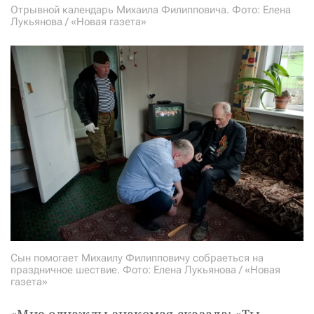
Отрывной календарь Михаила Филипповича. Фото: Елена
Лукьянова / «Новая газета»
Сын помогает Михаилу Филипповичу собраеться на
праздничное шествие. Фото: Елена Лукьянова / «Новая
газета»
«Мне однажды знакомая сказала: «Ты 