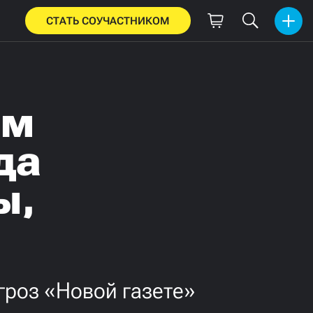
СТАТЬ СОУЧАСТНИКОМ
ам
да
ы,
гроз «Новой газете»