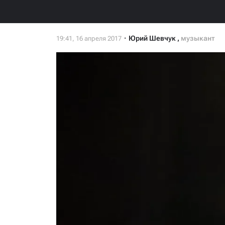
Юрий Шевчук
,
музыкант