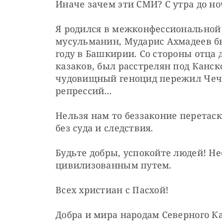
Иначе зачем эти СМИ? С утра до н
Я родился в межконфессиональной 
мусульманин, Мударис Ахмадеев был
году в Башкирии. Cо стороны отца 
казаков, был расстрелян под Канско
чудовищный геноцид пережил Чече
репрессий…
Нельзя нам то беззаконие перетаски
без суда и следствия.
Будьте добры, успокойте людей! Н
цивилизованным путем.
Всех христиан с Пасхой!
Добра и мира народам Северного К