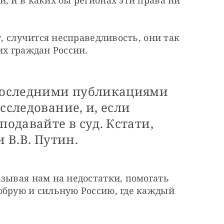
, и в каких бы регионах эти права ни 
г, случится несправедливость, они так 
их граждан России.
 последними публикациями
сследование, и, если
подавайте в суд. Кстати,
и В.В. Путин.
зывая нам на недостатки, помогать 
обрую и сильную Россию, где каждый 