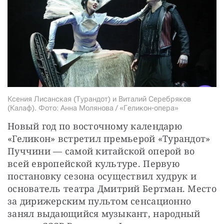
СТАТЬ СОУЧАСТНИКОМ
ПОДЕЛИТЬСЯ С ДРУЗЬЯМИ
Если у вас есть вопросы, пишите
donate@novayagazeta.ru
или
звоните:
+7 (929) 612-03-68
Ксения Лисанская (Турандот) и Виталий Серебряков
(Калаф). Фото: Анна Молянова / «Геликон-опера»
Новый год по восточному календарю 
«Геликон» встретил премьерой «Турандот» 
Пуччини — самой китайской оперой во 
всей европейской культуре. Первую 
постановку сезона осуществил худрук и 
основатель театра Дмитрий Бертман. Место 
за дирижерским пультом сенсационно 
занял выдающийся музыкант, народный 