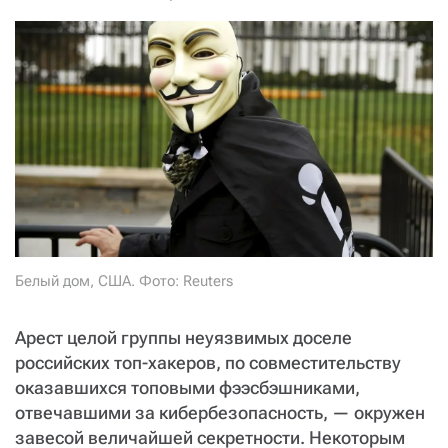
СТАТЬ СОУЧАСТНИКОМ
ПОДЕЛИТЬСЯ С ДРУЗЬЯМИ
Если у вас есть вопросы, пишите
donate@novayagazeta.ru
или
звоните:
+7 (929) 612-03-68
Белый дом, США. Фото: Reuters
Арест целой группы неуязвимых доселе
российских топ-хакеров, по совместительству
оказавшихся топовыми фээсбэшниками,
отвечавшими за кибербезопасность, — окружен
завесой величайшей секретности. Некоторым