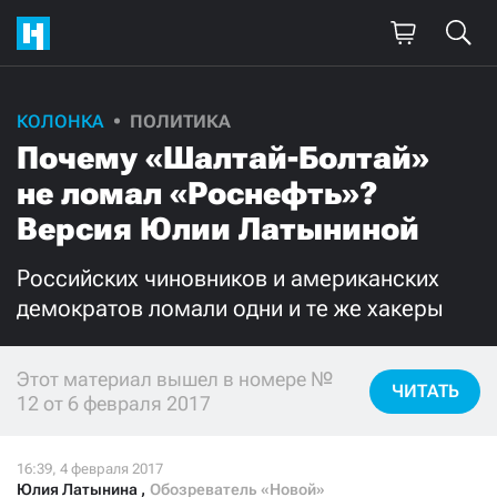
КОЛОНКА
ПОЛИТИКА
Поддержите
Почему «Шалтай-Болтай»
нашу работу!
не ломал «Роснефть»?
Ежемесячно
Разово
Версия Юлии Латыниной
Российских чиновников и американских
3000
1000
демократов ломали одни и те же хакеры
500
300
Этот материал вышел в номере №
ЧИТАТЬ
12 от 6 февраля 2017
Нажимая кнопку «Стать соучастником»,
я принимаю
условия
и подтверждаю свое гражданство РФ
Юлия Латынина
,
Обозреватель «Новой»