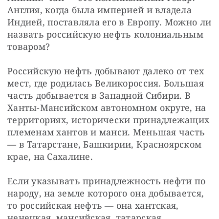
СТАТЬ СОУЧАСТНИКОМ
Англия, когда была империей и владела 
ПОДЕЛИТЬСЯ С ДРУЗЬЯМИ
Индией, поставляла его в Европу. Можно ли 
назвать российскую нефть колониальным 
Если у вас есть вопросы, пишите
donate@novayagazeta.ru
или
товаром?
звоните:
+7 (929) 612-03-68
Российскую нефть добывают далеко от тех 
мест, где родилась Великороссия. Большая 
часть добывается в Западной Сибири. В 
Ханты-Мансийском автономном округе, на 
территориях, исторически принадлежащих 
племенам хантов и манси. Меньшая часть 
— в Татарстане, Башкирии, Красноярском 
крае, на Сахалине.
Если указывать принадлежность нефти по 
народу, на земле которого она добывается, 
то российская нефть — она хантская, 
ненецкая, мансийская, татарская, 