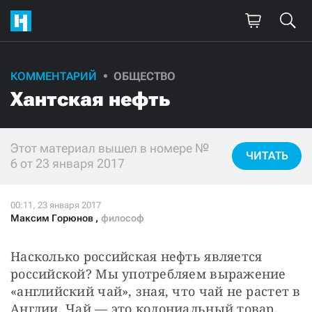
КОММЕНТАРИЙ
ОБЩЕСТВО
Поддержите
Хантская нефть
нашу работу!
Ежемесячно
Разово
Этот материал вышел в номере №
ЧИТАТЬ
6 от 23 января 2017
3000
1000
500
300
Максим Горюнов
,
философ
Насколько российская нефть является 
российской? Мы употребляем выражение 
«английский чай», зная, что чай не растет в 
Нажимая кнопку «Стать соучастником»,
я принимаю
условия
и подтверждаю свое гражданство РФ
Англии. Чай — это колониальный товар. 