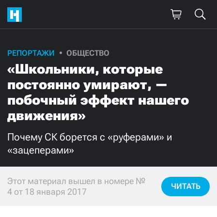
РЕПОРТАЖИ
ОБЩЕСТВО
Поддержите
«Школьники, которые
нашу работу!
постоянно умирают, —
Ежемесячно
Разово
побочный эффект нашего
движения»
3000
1000
Почему СК борется с «руферами» и
500
300
«зацеперами»
Этот материал вышел в номере №
ЧИТАТЬ
4 от 18 января 2017
Нажимая кнопку «Стать соучастником»,
я принимаю
условия
и подтверждаю свое гражданство РФ