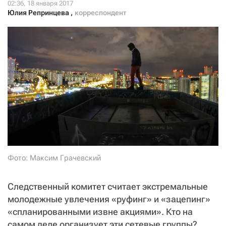
СТАТЬ СОУЧАСТНИКОМ
Юлия Репринцева
,
корреспондент
ПОДЕЛИТЬСЯ С ДРУЗЬЯМИ
Если у вас есть вопросы, пишите
donate@novayagazeta.ru
или
звоните:
+7 (929) 612-03-68
Фото: Максим Грачевский
Следственный комитет считает экстремальные
молодежные увлечения «руфинг» и «зацепинг»
«спланированными извне акциями». Кто на
самом деле организует эти сетевые группы?