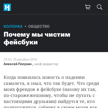
КОЛОНКА
ОБЩЕСТВО
Поддержите
Почему мы чистим
нашу работу!
фейсбуки
Ежемесячно
Разово
3000
1000
Алексей Полухин
,
шеф-редактор
500
300
Когда появилась новость о падении 
самолета, я знал, что так будет. Что среди 
моих френдов в фейсбуке (назову их так, 
по-старожежешному, чтобы не путать с 
Нажимая кнопку «Стать соучастником»,
настоящими друзьями) найдутся те, кто 
я принимаю
условия
и подтверждаю свое гражданство РФ
поднатужится, соберет в своем мозге все 