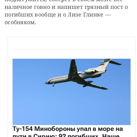
СТАТЬ СОУЧАСТНИКОМ
наличное говно и напишет грязный пост о 
ПОДЕЛИТЬСЯ С ДРУЗЬЯМИ
погибших вообще и о Лизе Глинке — 
особняком.
Если у вас есть вопросы, пишите
donate@novayagazeta.ru
или
звоните:
+7 (929) 612-03-68
Ту-154 Минобороны упал в море на
пути в Сирию: 92 погибших. Наше