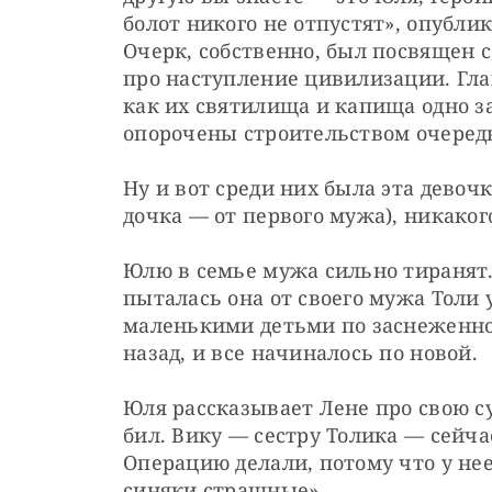
болот никого не отпустят», опублико
Очерк, собственно, был посвящен со
про наступление цивилизации. Гла
как их святилища и капища одно з
опорочены строительством очеред
Ну и вот среди них была эта девочка
дочка — от первого мужа), никаког
Юлю в семье мужа сильно тиранят.
пыталась она от своего мужа Толи 
маленькими детьми по заснеженной
назад, и все начиналось по новой.
Юля рассказывает Лене про свою су
бил. Вику — сестру Толика — сейча
Операцию делали, потому что у нее
синяки страшные».