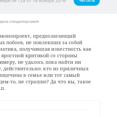
мере № 128 от 16 ноября 2016
ЧИТАТЬ
тдела спецрепортажей
аконопроект, предполагающий 
 побоев, не повлекших за собой 
атива, получившая известность как 
 яростной критикой со стороны 
имеру, не удалось пока найти ни 
, действительно: кто из приличных 
пощечина в семье или тот самый 
ем-то, не страшно? Да что вы, такое 
.п.