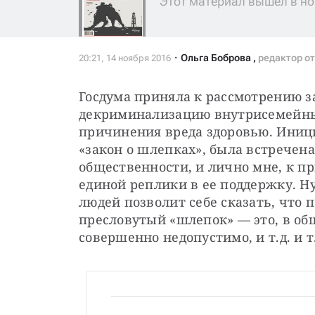
Этот материал вышел в но
Ольга Боброва
,
редактор о
Госдума приняла к рассмотрению з
декриминализацию внутрисемейных
причинения вреда здоровью. Иници
«закон о шлепках», была встречена
общественности, и лично мне, к пр
единой реплики в ее поддержку. Ну
людей позволит себе сказать, что 
пресловутый «шлепок» — это, в общ
совершенно недопустимо, и т.д. и т