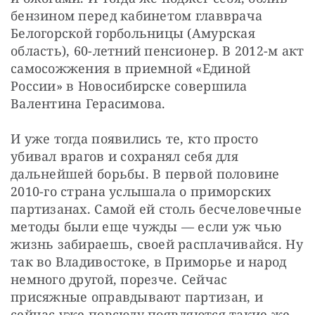
бензином перед кабинетом главврача 
Белогорской горбольницы (Амурская 
область), 60-летний пенсионер. В 2012-м акт 
самосожжения в приемной «Единой 
России» в Новосибирске совершила 
Валентина Герасимова.
И уже тогда появились те, кто просто 
убивал врагов и сохранял себя для 
дальнейшей борьбы. В первой половине 
2010-го страна услышала о приморских 
партизанах. Самой ей столь бесчеловечные 
методы были еще чужды — если уж чью 
жизнь забираешь, своей расплачивайся. Ну 
так во Владивостоке, в Приморье и народ 
немного другой, порезче. Сейчас 
присяжные оправдывают партизан, и 
сейчас уже повсюду появляются такие же 