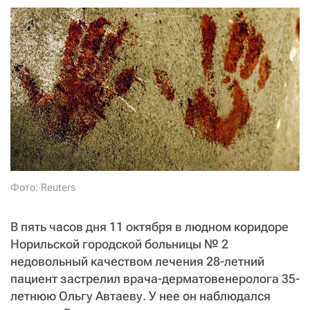
СТАТЬ СОУЧАСТНИКОМ
ПОДЕЛИТЬСЯ С ДРУЗЬЯМИ
Если у вас есть вопросы, пишите
donate@novayagazeta.ru
или
звоните:
+7 (929) 612-03-68
Фото: Reuters
В пять часов дня 11 октября в людном коридоре
Норильской городской больницы № 2
недовольный качеством лечения 28-летний
пациент застрелил врача-дерматовенеролога 35-
летнюю Ольгу Автаеву. У нее он наблюдался