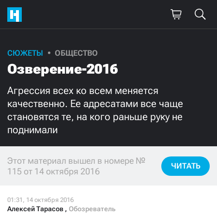
СЮЖЕТЫ
ОБЩЕСТВО
Поддержите
Озверение-2016
нашу работу!
Агрессия всех ко всем меняется
Ежемесячно
Разово
качественно. Ее адресатами все чаще
становятся те, на кого раньше руку не
3000
1000
поднимали
500
300
Этот материал вышел в номере №
ЧИТАТЬ
115 от 14 октября 2016
Нажимая кнопку «Стать соучастником»,
я принимаю
условия
и подтверждаю свое гражданство РФ
Алексей Тарасов
,
Обозреватель