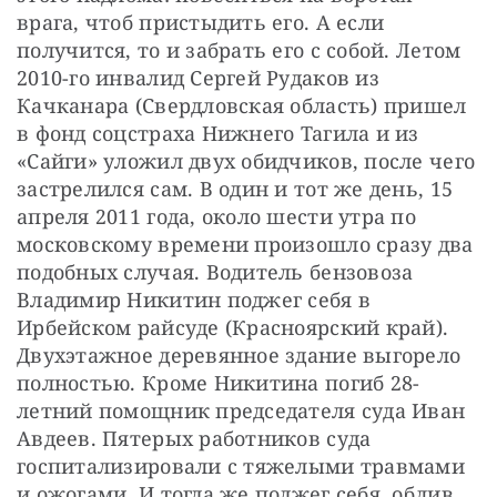
врага, чтоб пристыдить его. А если 
получится, то и забрать его с собой. Летом 
2010-го инвалид Сергей Рудаков из 
Качканара (Свердловская область) пришел 
в фонд соцстраха Нижнего Тагила и из 
«Сайги» уложил двух обидчиков, после чего 
застрелился сам. В один и тот же день, 15 
апреля 2011 года, около шести утра по 
московскому времени произошло сразу два 
подобных случая. Водитель бензовоза 
Владимир Никитин поджег себя в 
Ирбейском райсуде (Красноярский край). 
Двухэтажное деревянное здание выгорело 
полностью. Кроме Никитина погиб 28-
летний помощник председателя суда Иван 
Авдеев. Пятерых работников суда 
госпитализировали с тяжелыми травмами 
и ожогами. И тогда же поджег себя, облив 