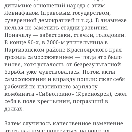
динамике отношений народа с этим 
Левиафаном (правовым государством, 
суверенной демократией и т.д.). В анамнезе 
нельзя не заметить стадии развития. 
Поначалу — забастовки, стачки, голодовки. 
В конце 90-х, в 2000-м учительница в 
Партизанском районе Красноярского края 
грозила самосожжением — тогда это было 
внове, хотя усталость от безрезультатной 
борьбы уже чувствовалась. Потом акты 
самосожжения и вправду пошли: сжег себя 
рабочий не платившего зарплату 
комбината «Сибволокно» (Красноярск), сжег 
себя в поле крестьянин, погрязший в 
долгах.
Затем случилось качественное изменение 
этого надлома: повеситься на воротах 