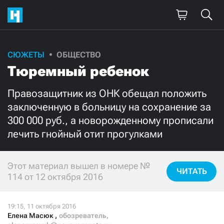
СЮЖЕТЫ
ОБЩЕСТВО
Поддержите
Тюремный ребенок
нашу работу!
Правозащитник из ОНК обещал положить
Ежемесячно
Разово
заключенную в больницу на сохранение за
300 000 руб., а новорожденному прописали
3000
1000
лечить гнойный отит прогулками
500
300
Этот материал вышел в номере №
ЧИТАТЬ
114 от 12 октября 2016
Нажимая кнопку «Стать соучастником»,
я принимаю
условия
и подтверждаю свое гражданство РФ
Елена Масюк
,
обозреватель,