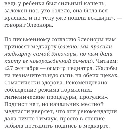
ведь у ребенка был сильный кашель, 
заложен нос, ухо болело, она была вся 
красная, и по телу уже пошли волдыри», — 
говорит Элеонора.
По письменному согласию Элеоноры нам 
приносят медкарту (
в
ажно: мы просили 
медкарту самой Элеоноры, но нам дали 
карту ее новорожденной дочери
). Читаем: 
«27 сентября — осмотр педиатра. Жалобы 
на незначительную сыпь на обеих щеках. 
Соматически здорова. Рекомендовано: 
соблюдение режима кормления, 
гигиенические процедуры, прогулки». 
Подписи нет, но начальник местной 
медчасти уверяет, что эти рекомендации 
дала лично Тимчук, просто в спешке 
забыла поставить подпись в медкарте. 