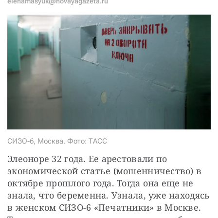
elenamasyuk@novayagazeta.ru
СТАТЬ СОУЧАСТНИКОМ
ПОДЕЛИТЬСЯ С ДРУЗЬЯМИ
Если у вас есть вопросы, пишите
donate@novayagazeta.ru
или
звоните:
+7 (929) 612-03-68
СИЗО-6, Москва. Фото: ТАСС
Элеоноре 32 года. Ее арестовали по 
экономической статье (мошенничество) в 
октябре прошлого года. Тогда она еще не 
знала, что беременна. Узнала, уже находясь 
в женском СИЗО-6 «Печатники» в Москве. 