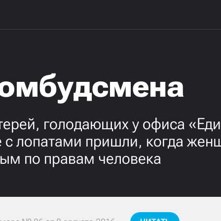
у омбудсмена
терей, голодающих у офиса «Еди
е с лопатами пришли, когда жен
ным по правам человека