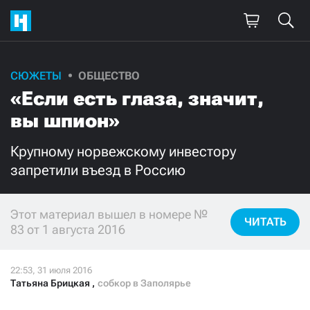
СЮЖЕТЫ
ОБЩЕСТВО
Поддержите
«Если есть глаза, значит,
нашу работу!
вы шпион»
Ежемесячно
Разово
Крупному норвежскому инвестору
запретили въезд в Россию
3000
1000
500
300
Этот материал вышел в номере №
ЧИТАТЬ
83 от 1 августа 2016
Татьяна Брицкая
,
собкор в Заполярье
Нажимая кнопку «Стать соучастником»,
я принимаю
условия
и подтверждаю свое гражданство РФ