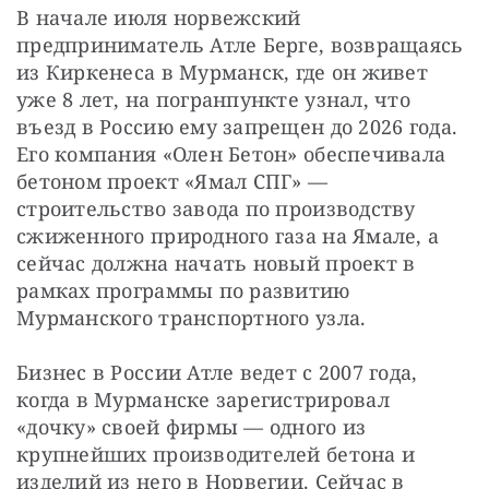
СТАТЬ СОУЧАСТНИКОМ
В начале июля норвежский 
предприниматель Атле Берге, возвращаясь 
ПОДЕЛИТЬСЯ С ДРУЗЬЯМИ
из Киркенеса в Мурманск, где он живет 
Если у вас есть вопросы, пишите
donate@novayagazeta.ru
или
уже 8 лет, на погранпункте узнал, что 
звоните:
+7 (929) 612-03-68
въезд в Россию ему запрещен до 2026 года. 
Его компания «Олен Бетон» обеспечивала 
бетоном проект «Ямал СПГ» — 
строительство завода по производству 
сжиженного природного газа на Ямале, а 
сейчас должна начать новый проект в 
рамках программы по развитию 
Мурманского транспортного узла.
Бизнес в России Атле ведет с 2007 года, 
когда в Мурманске зарегистрировал 
«дочку» своей фирмы — одного из 
крупнейших производителей бетона и 
изделий из него в Норвегии. Сейчас в 