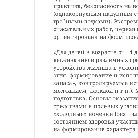
практика, безопасность на в
(однокорпусным надувным су
гребными лодками). Экстрем
спасательных работ, первая 
ориентирована на формирован
«Для детей в возрасте от 14 д
выживанию в различных сре
устройство жилища в услови
огня, формирование и испол
запаса», контролируемые ис
молчанием, жаждой и т.п.). 
подготовка. Основы оказани
средствами в полевых условия
«холодные» ночевки (без пал
состоянием здоровья участн
на формирование характера у