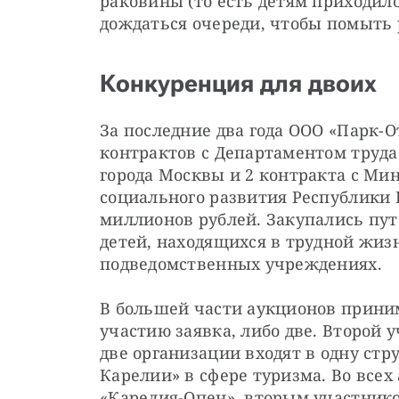
раковины (то есть детям приходило
дождаться очереди, чтобы помыть 
Конкуренция для двоих
За последние два года ООО «Парк-О
контрактов с Департаментом труда
города Москвы и 2 контракта с Ми
социального развития Республики 
миллионов рублей. Закупались путе
детей, находящихся в трудной жизн
подведомственных учреждениях.
В большей части аукционов приним
участию заявка, либо две. Второй 
две организации входят в одну стр
Карелии» в сфере туризма. Во всех
«Карелия-Опен», вторым участнико