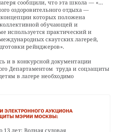
лагеря сообщили, что эта школа — «…
ого оздоровительного отдыха — 
 концепции которых положена 
 коллективной обучающей и 
е используется практический и 
международных скаутских лагерей, 
дготовки рейнджеров».
сь и в конкурсной документации 
ого Департаментом  труда и соцзащиты 
детям в лагере необходимо 
И ЭЛЕКТРОННОГО АУКЦИОНА
АЩИТЫ МЭРИИ МОСКВЫ:
о 13 лет: Водная судовая 