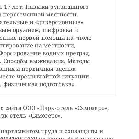
до 17 лет: Навыки рукопашного 
о пересеченной местности. 
ательные и «диверсионные» 
вым оружием, шифровка и 
зание первой помощи на «поле 
нтирование на местности, 
 Форсирование водных преград. 
в. Способы выживания. Методы 
вших и первичная оценка 
месте чрезвычайной ситуации. 
, физическая подготовка».
с сайта ООО «Парк-отель «Сямозеро», 
рк-отель «Сямозеро».
партаментом труда и соцзащиты и 
06416000239 на сумму 45,5 млн рублей.