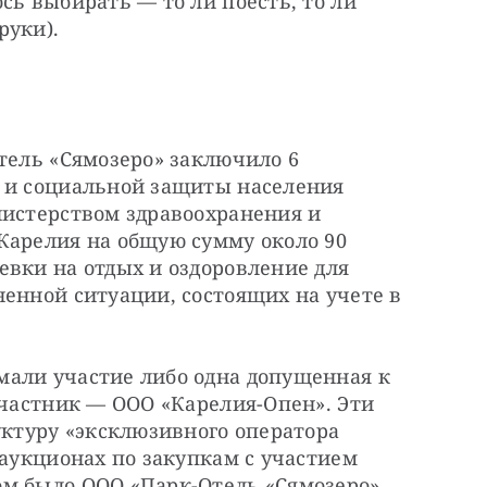
сь выбирать — то ли поесть, то ли 
руки).
тель «Сямозеро» заключило 6 
 и социальной защиты населения 
нистерством здравоохранения и 
Карелия на общую сумму около 90 
вки на отдых и оздоровление для 
енной ситуации, состоящих на учете в 
али участие либо одна допущенная к 
участник — ООО «Карелия-Опен». Эти 
уктуру «эксклюзивного оператора 
 аукционах по закупкам с участием 
м было ООО «Парк-Отель «Сямозеро».