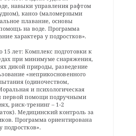
оде, навыки управления рафтом 
дном), каноэ (маломерными 
альное плавание, основы 
помощь на воде. Программа 
ие характера у подростков».

о 15 лет: Комплекс подготовки к 
дах при минимуме снаряжения, 
ях дикой природы, разведение 
ьзование «неприкосновенного 
пытания (одиночеством, 
Моральная и психологическая 
я первой помощи подручными 
х, риск-тренинг – 1-2 
аток). Медицинский контроль за 
иков. Программа ориентирована 
 подростков».
