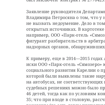
Заявление руководителя Департам
Владимира Петросяна о том, что у н
не вызвать недоумение. Дело в том
открытых источниках. В картотеке 
например, ООО «Парк-отель «Сямозе
фигурант разбирательств в арбитра
надзорных органов, обнаруживших
К примеру, еще в 2014—2015 годах
иски ООО «Парк-отель «Сямозеро» 
социального развития Карелии о п
которой были выявлены такие наруш
на автобусах, не соответствующих 
судебных решениях можно было про
46 детей, тогда как по условиям к
35; что при входе в столовую, рассч