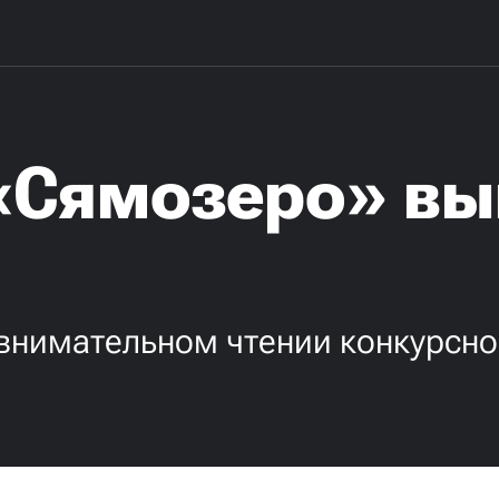
 «Сямозеро» в
 внимательном чтении конкурсн