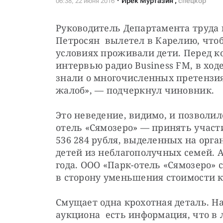
Ирек Муртазин
,
спецкор
Руководитель Департамента труда
Петросян  вылетел в Карелию, чтобы
условиях проживали дети. Перед к
интервью радио Business FM, в ходе
знали о многочисленных претензиях 
жалоб», — подчеркнул чиновник.
Это неведение, видимо, и позволил
отель «Сямозеро» — принять участи
536 284 рубля, выделенных на орга
детей из неблагополучных семей. А
года. ООО «Парк-отель «Сямозеро» 
в сторону уменьшения стоимости к
Смущает одна крохотная деталь. На
аукциона  есть информация, что в 