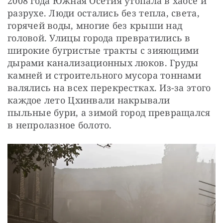
2008 года Южная Осетия утопала в хаосе и 
разрухе. Люди остались без тепла, света, 
горячей воды, многие без крыши над 
головой. Улицы города превратились в 
широкие бугристые тракты с зияющими 
дырами канализационных люков. Груды 
камней и строительного мусора тоннами 
валялись на всех перекрестках. Из-за этого 
каждое лето Цхинвали накрывали 
пыльные бури, а зимой город превращался 
в непролазное болото.