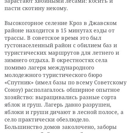
зарастают хвойными лесами: косить и 
пасти скотину некому.
Высокогорное селение Кроз в Джавском 
районе находится в 15 минутах езды от 
трассы. В советское время это был 
густонаселенный район с обилием баз и 
туристических маршрутов для летнего и 
зимнего отдыха. В окрестностях села 
помимо лагеря международного 
молодежного туристического бюро 
«Спутник» (имел базы по всему Советскому 
Союзу) располагалось обширное опытное 
хозяйство: выращивались разные сорта 
яблок и груш. Лагерь давно разрушен, 
яблоки и груши дичают в лесной полосе, а 
село практически обезлюдело. 
Большинство домов заколочено, заборы 