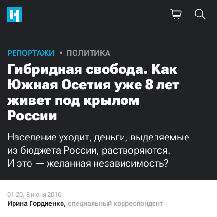
Поддержите
РЕПОРТАЖИ
ПОЛИТИКА
Гибридная свобода. Как
нашу работу!
Южная Осетия уже 8 лет
Ежемесячно
Разово
живет под крылом
России
3000
1000
Население уходит, деньги, выделяемые
500
300
из бюджета России, растворяются.
И это — желанная независимость?
Нажимая кнопку «Стать соучастником»,
Ирина Гордиенко
,
специальный корреспондент
я принимаю
условия
и подтверждаю свое гражданство РФ