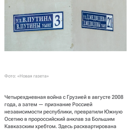
СТАТЬ СОУЧАСТНИКОМ
ПОДЕЛИТЬСЯ С ДРУЗЬЯМИ
Если у вас есть вопросы, пишите
donate@novayagazeta.ru
или
звоните:
+7 (929) 612-03-68
Фото: «Новая газета»
Четырехдневная война с Грузией в августе 2008
года, а затем — признание Россией
независимости республики, превратили Южную
Осетию в пророссийский анклав за Большим
Кавказским хребтом. Здесь расквартирована