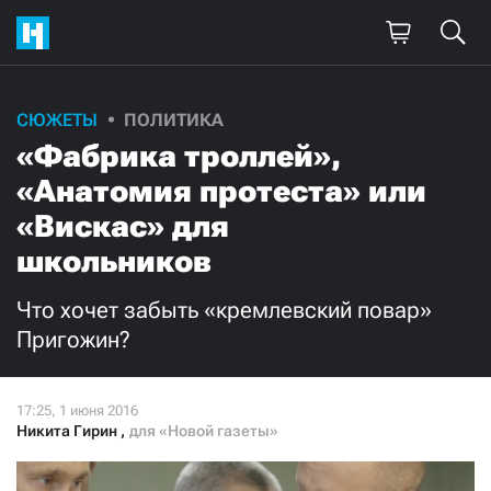
СЮЖЕТЫ
ПОЛИТИКА
Поддержите
«Фабрика троллей»,
нашу работу!
«Анатомия протеста» или
Ежемесячно
Разово
«Вискас» для
школьников
3000
1000
Что хочет забыть «кремлевский повар»
500
300
Пригожин?
Никита Гирин
,
для «Новой газеты»
Нажимая кнопку «Стать соучастником»,
я принимаю
условия
и подтверждаю свое гражданство РФ