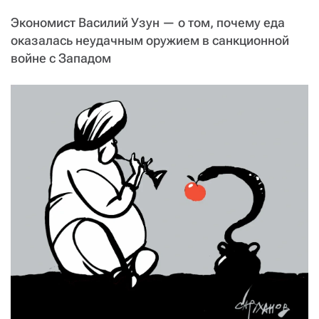
СТАТЬ СОУЧАСТНИКОМ
Экономист Василий Узун — о том, почему еда
ПОДЕЛИТЬСЯ С ДРУЗЬЯМИ
оказалась неудачным оружием в санкционной
Если у вас есть вопросы, пишите
donate@novayagazeta.ru
или
войне с Западом
звоните:
+7 (929) 612-03-68