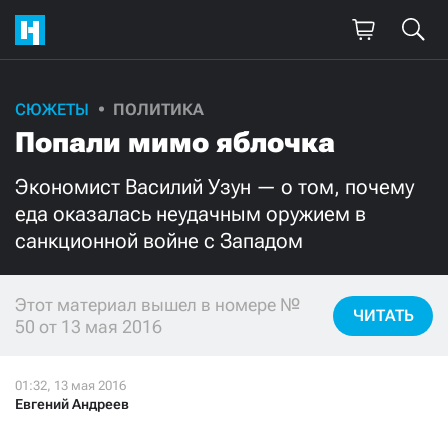
СЮЖЕТЫ
ПОЛИТИКА
Поддержите
Попали мимо яблочка
нашу работу!
Экономист Василий Узун — о том, почему
Ежемесячно
Разово
еда оказалась неудачным оружием в
санкционной войне с Западом
3000
1000
Этот материал вышел в номере №
500
300
ЧИТАТЬ
50 от 13 мая 2016
Евгений Андреев
Нажимая кнопку «Стать соучастником»,
я принимаю
условия
и подтверждаю свое гражданство РФ