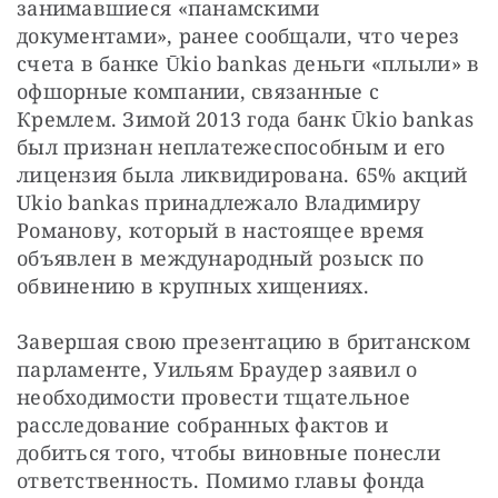
занимавшиеся 
«
панамскими 
документами
», ранее сообщали, что 
через 
счета в банке Ūkio bankas деньги 
«
плыли
» 
в 
офшорные компании, связанные с 
Кремлем. Зимой 2013 года банк Ūkio bankas 
был признан неплатежеспособным и его 
лицензия была ликвидирована. 65% акций 
Ukio bankas принадлежало Владимиру 
Романову, который в настоящее время 
объявлен в международный розыск по 
обвинению в крупных хищениях.
Завершая свою презентацию в британском 
парламенте, Уильям Браудер заявил о 
необходимости провести тщательное 
расследование собранных фактов и 
добиться того, чтобы виновные понесли 
ответственность. Помимо главы фонда 