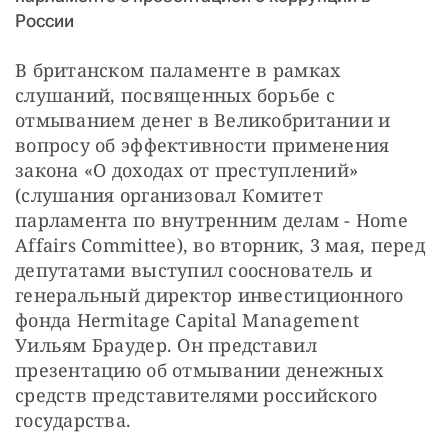
СТАТЬ СОУЧАСТНИКОМ
России
ПОДЕЛИТЬСЯ С ДРУЗЬЯМИ
В британском паламенте в рамках 
Если у вас есть вопросы, пишите
donate@novayagazeta.ru
или
слушаний, посвященных борьбе с 
звоните:
+7 (929) 612-03-68
отмыванием денег в Великобритании и 
вопросу об эффективности применения 
закона «О доходах от преступлений» 
(слушания организовал Комитет 
парламента по внутренним делам - Home 
Affairs Committee), во вторник, 3 мая, перед 
депутатами выступил сооснователь и 
генеральный директор инвестиционного 
фонда Hermitage Capital Management 
Уильям Браудер. Он представил 
презентацию об отмывании денежных 
средств представителями российского 
государства.  