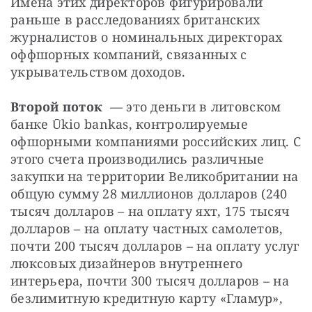
Имена этих директоров фигурировали 
раньше в расследованиях британских 
журналистов о номинальных директорах 
оффшорных компаний, связанных с 
укрывательством доходов.
Второй поток
 — 
это
деньги
в
литовском
банке
Ū
kio 
bankas
, 
контролируемые 
офшорными
компаниями российских лиц
. 
С 
этого счета производились
различные
закупки
на
территории
Великобритании
на
общую
сумму
 28 
миллионов
долларов (240 
тысяч долларов – на оплату яхт, 175 тысяч 
долларов – на оплату частных самолетов, 
почти 200 тысяч долларов – на оплату услуг 
люксовых дизайнеров внутреннего 
интерьера, почти 300 тысяч долларов – на 
безлимитную кредитную карту «Гламур», 