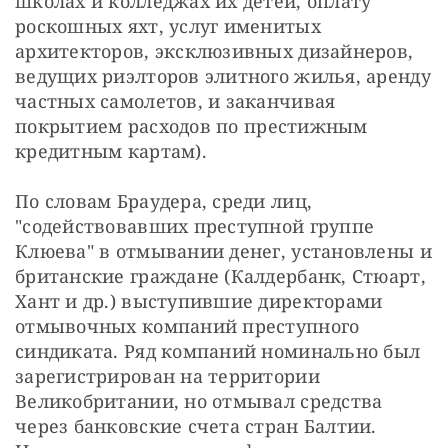
школах и колледжах их детей, оплату 
роскошных яхт, услуг именитых 
архитекторов, эксклюзивных дизайнеров, 
ведущих риэлторов элитного жилья, аренду 
частных самолетов, и заканчивая 
покрытием
расходов
по
престижным 
кредитным картам)
. 
По словам Браудера, 
среди лиц, 
"содействовавших преступной группе 
Клюева" в отмывании денег, установлены и 
британские граждане (Калдербанк, Стюарт, 
Хант и др.) выступившие директорами 
отмывочных компаний преступного 
синдиката. Ряд компаний номинально был 
зарегистрирован на территории 
Великобритании, но отмывал средства 
через банковские счета стран Балтии. 