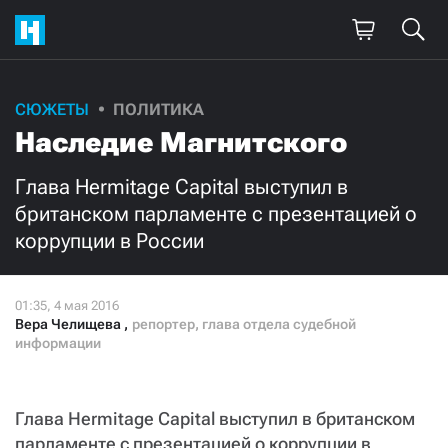
СЮЖЕТЫ
ПОЛИТИКА
Поддержите
Наследие Магнитского
нашу работу!
Глава Hermitage Capital выступил в
Ежемесячно
Разово
британском парламенте с презентацией о
коррупции в России
3000
1000
500
300
Вера Челищева
,
репортер, глава отдела судебной
информации
Нажимая кнопку «Стать соучастником»,
Глава Hermitage Capital выступил в британском
я принимаю
условия
и подтверждаю свое гражданство РФ
парламенте с презентацией о коррупции в