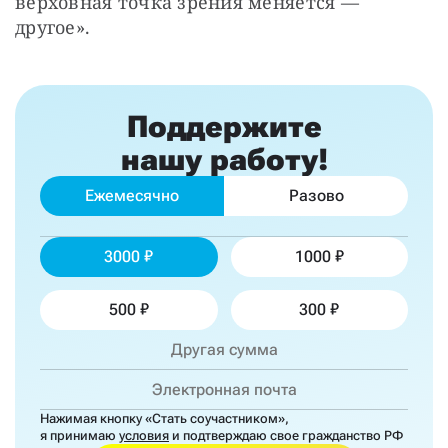
верховная точка зрения меняется — 
другое».
Поддержите
нашу работу!
Ежемесячно
Разово
3000
1000
500
300
Нажимая кнопку «Стать соучастником»,
я принимаю
условия
и подтверждаю свое гражданство РФ