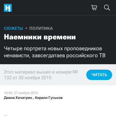
СЮЖЕТЫ
ПОЛИТИКА
Поддержите
Наемники времени
нашу работу!
Четыре портрета новых проповедников
Ежемесячно
Разово
ненависти, завсегдатаев российского ТВ
3000
1000
Этот материал вышел в номере №
ЧИТАТЬ
132 от 30 ноября 2015
500
300
Диана Хачатрян
,
Кирилл Гуськов
Нажимая кнопку «Стать соучастником»,
я принимаю
условия
и подтверждаю свое гражданство РФ