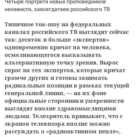
Четыре портрета новых проповедников
СТАТЬ СОУЧАСТНИКОМ
ненависти, завсегдатаев российского ТВ
ПОДЕЛИТЬСЯ С ДРУЗЬЯМИ
Типичное ток-шоу на федеральных 
Если у вас есть вопросы, пишите
donate@novayagazeta.ru
или
звоните:
каналах российского ТВ выглядит сейчас 
+7 (929) 612-03-68
так: десяток и больше «экспертов» 
одновременно кричат на человека, 
осмеливающегося высказывать 
альтернативную точку зрения. Вырос 
спрос на тех экспертов, которые кричат 
громче других и готовы занимать 
радикальные позиции в рамках текущей 
генеральной линии, — на их фоне 
официальные сторонники умеренности 
выглядят вполне здравомыслящими 
людьми. Телезритель привыкает, что с 
экранов телевизора вполне можно 
рассуждать о «радиоактивном пепле», 