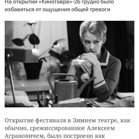
На открытии «Кинотавра»-26 трудно было
СТАТЬ СОУЧАСТНИКОМ
избавиться от ощущения общей тревоги
ПОДЕЛИТЬСЯ С ДРУЗЬЯМИ
Если у вас есть вопросы, пишите
donate@novayagazeta.ru
или
звоните:
+7 (929) 612-03-68
Открытие фестиваля в Зимнем театре, как 
обычно, срежиссированное Алексеем 
Аграновичем, было построено как 