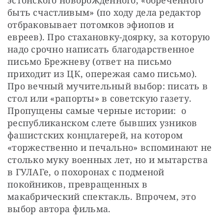
эстонского новорожденного, «обреченного 
быть счастливым» (по ходу дела редактор 
отбраковывает потомков эфиопов и 
евреев). Про стахановку-доярку, за которую 
надо срочно написать благодарственное 
письмо Брежневу (ответ на письмо 
приходит из ЦК, опережая само письмо). 
Про вечный мучительный выбор: писать в 
стол или «рапорты» в советскую газету. 
Пропущены самые черные истории:  о 
республиканском слете бывших узников 
фашистских концлагерей, на котором  
«торжественно и печально» вспоминают не 
столько муку военных лет, но и мытарства 
в ГУЛАГе, о похоронах с подменой 
покойников, превращенных в 
макабрический спектакль. Впрочем, это 
выбор автора фильма.