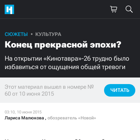
СЮЖЕТЫ
КУЛЬТУРА
Поддержите
Конец прекрасной эпохи?
нашу работу!
На открытии «Кинотавра»-26 трудно было
Ежемесячно
Разово
избавиться от ощущения общей тревоги
3000
1000
Этот материал вышел в номере №
ЧИТАТЬ
60 от 10 июня 2015
500
300
Лариса Малюкова
,
обозреватель «Новой»
Нажимая кнопку «Стать соучастником»,
я принимаю
условия
и подтверждаю свое гражданство РФ