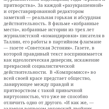
притворства». За каждой «разукрашенной» 
и отреставрированной редактором 
заметкой — реальная горькая и абсурдная 
действительность. В фильме «избранные 
места», избранные истории из трех лет 
журналистской «командировки» писателя в 
Таллин, его работы в партийном флагмане 
— газете «Советская Эстония». Газете, в 
которой правдивый текст воспринимается 
как идеологическая диверсия, искажение 
прекрасной социалистической 
действительности.  В «Компромиссе» во 
всей своей красе предстает общество, 
лавирующее между правдой и 
притворством с такой привычной 
виртуозностью, что уже не способно 
отличить одно от другого. «И как же, — 
задается вопросом авторский двойник, 