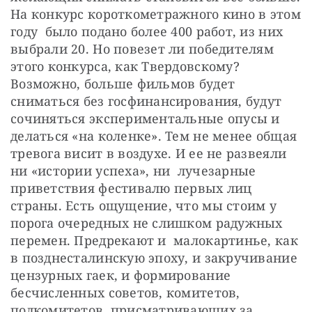
На конкурс короткометражного кино в этом 
году  было подано более 400 работ, из них 
выбрали 20. Но повезет ли победителям 
этого конкурса, как Твердовскому? 
Возможно, больше фильмов будет 
сниматься без госфинансирования, будут 
сочиняться экспериментальные опусы и 
делаться «на коленке». Тем не менее общая 
тревога висит в воздухе. И ее не развеяли 
ни «истории успеха», ни  лучезарные 
приветствия фестивалю первых лиц 
страны. Есть ощущение, что мы стоим у 
порога очередных не слишком радужных 
перемен. Предрекают и  малокартинье, как 
в позднесталинскую эпоху, и закручивание 
цензурных гаек, и формирование 
бесчисленных советов, комитетов, 
подкомитетов, присматривающих за 