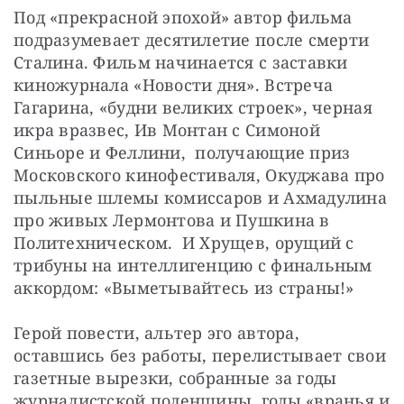
Под «прекрасной эпохой» автор фильма 
подразумевает десятилетие после смерти 
Сталина. Фильм начинается с заставки 
киножурнала «Новости дня». Встреча 
Гагарина, «будни великих строек», черная 
икра вразвес, Ив Монтан с Симоной 
Синьоре и Феллини,  получающие приз 
Московского кинофестиваля, Окуджава про 
пыльные шлемы комиссаров и Ахмадулина 
про живых Лермонтова и Пушкина в 
Политехническом.  И Хрущев, орущий с 
трибуны на интеллигенцию с финальным 
аккордом: «Выметывайтесь из страны!»
Герой повести, альтер эго автора, 
оставшись без работы, перелистывает свои 
газетные вырезки, собранные за годы 
журналистской поденщины, годы «вранья и 