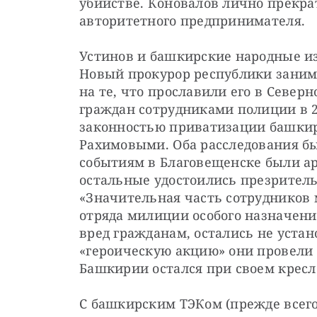
убийстве. Коновалов лично прекра
авторитетного предпринимателя.
Устинов и башкирские народные из
Новый прокурор республики заним
на те, что прославили его в Север
граждан сотрудниками полиции в 20
законностью приватизации башкир
Рахимовыми. Оба расследования бы
событиям в Благовещенске были ар
остальные удостоились презритель
«Значительная часть сотрудников 
отряда милиции особого назначени
вред гражданам, остались не устан
«героическую акцию» они провели в
Башкирии остался при своем кресл
С башкирским ТЭКом (прежде всего