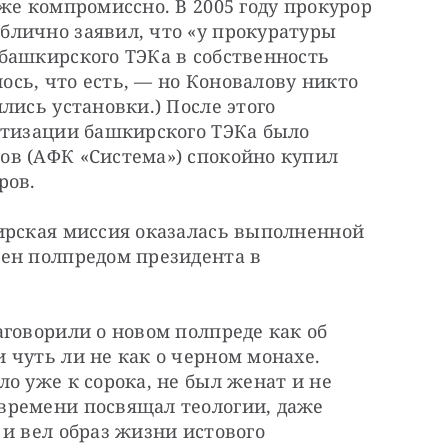
же компромиссно. В 2005 году прокурор 
лично заявил, что «у прокуратуры 
башкирского ТЭКа в собственность 
лось, что есть, — но Коновалову никто 
ись установки.) После этого 
атизации башкирского ТЭКа было 
в (АФК «Система») спокойно купил 
ров.
ирская миссия оказалась выполненной 
ен полпредом президента в 
говорили о новом полпреде как об 
чуть ли не как о черном монахе. 
о уже к сорока, не был женат и не 
ремени посвящал теологии, даже 
и вел образ жизни истового 