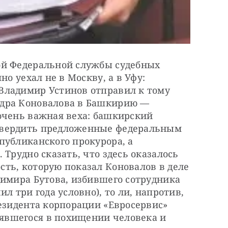
й Федеральной службы судебных 
о уехал не в Москву, а в Уфу: 
ладимир Устинов отправил к тому 
дра Коновалова в Башкирию — 
очень важная веха: башкирский 
вердить предложенные федеральным 
убликанского прокурора, а 
Трудно сказать, что здесь оказалось 
ть, которую показал Коновалов в деле 
имира Бутова, избившего сотрудника 
л три года условно), то ли, напротив, 
езидента корпорации «Евросервис» 
вшегося в похищении человека и 