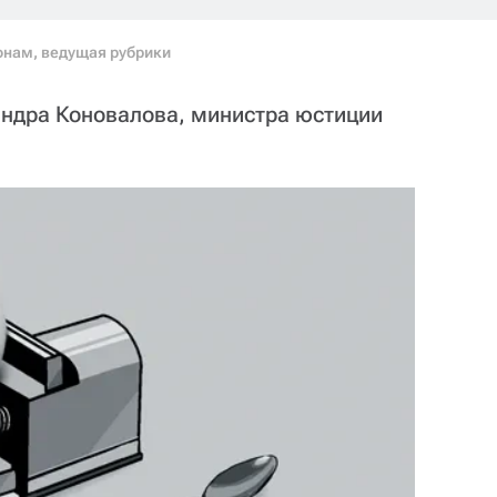
онам, ведущая рубрики
андра Коновалова, министра юстиции