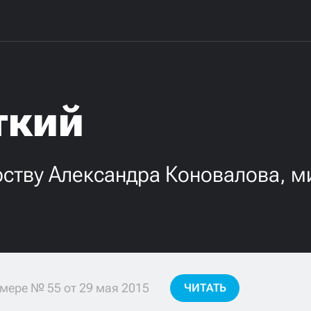
ткий
рству Александра Коновалова, м
мере № 55 от 29 мая 2015
ЧИТАТЬ