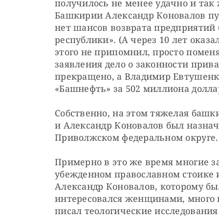
получилось не менее удачно и так 
Башкирии Александр Коновалов пуб
нет шансов возврата предприятий 
республики». (А через 10 лет оказа
этого не припомнил, просто поменял
заявления дело о законности прив
прекращено, а Владимир Евтушенко
«Башнефть» за 502 миллиона долла
Собственно, на этом тяжелая башк
и Александр Коновалов был назнач
Приволжском федеральном округе.
Примерно в это же время многие за
убежденном православном стоике и 
Александр Коновалов, которому был
интересовался женщинами, много в
писал теологические исследования 