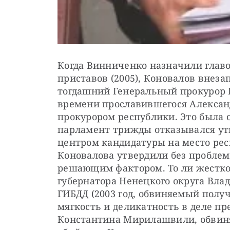
Когда Винниченко назначили главо
приставов (2005), Коновалов внезапн
тогдашний Генеральный прокурор В
времени прославившегося Алексан
прокурором республики. Это была 
парламент трижды отказывался ут
центром кандидатуры на место респ
Коновалова утвердили без проблем. 
решающим фактором. То ли жесткос
губернатора Ненецкого округа Влад
ГИБДД (2003 год, обвиняемый получи
мягкость и деликатность в деле пр
Константина Мирилашвили, обвиня