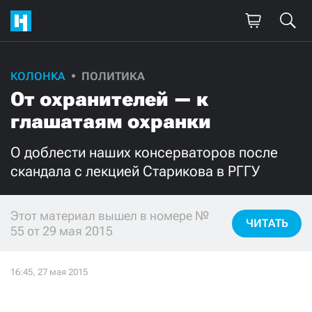
КОЛОНКА
ПОЛИТИКА
Поддержите
От охранителей — к
нашу работу!
глашатаям охранки
Ежемесячно
Разово
О доблести наших консерваторов после
скандала с лекцией Старикова в РГГУ
3000
1000
500
300
Этот материал вышел в номере №
ЧИТАТЬ
55 от 29 мая 2015
Нажимая кнопку «Стать соучастником»,
я принимаю
условия
и подтверждаю свое гражданство РФ