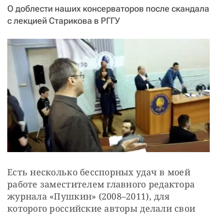
СТАТЬ СОУЧАСТНИКОМ
О доблести наших консерваторов после скандала
ПОДЕЛИТЬСЯ С ДРУЗЬЯМИ
с лекцией Старикова в РГГУ
Если у вас есть вопросы, пишите
donate@novayagazeta.ru
или
звоните:
+7 (929) 612-03-68
Есть несколько бесспорных удач в моей 
работе заместителем главного редактора 
журнала «Пушкин» (2008–2011), для 
которого российские авторы делали свои 