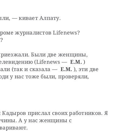
ли, — кивает Алпату.
роме журналистов Lifenews? 
?
приезжали. Были две женщины, 
левидению (Lifenews —  
Е.М.
 ) 
ли (так и сказала —  
Е.М.
 ), эти две 
и у нас тоже были, проверяли, 
н Кадыров прислал своих работников. Я 
чины. А у нас женщины с 
варивают.