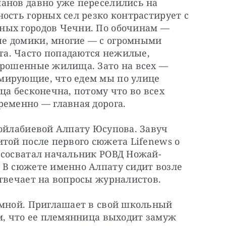
анов давно уже переселились на 
ость горных сел резко контрастирует с 
ных городов Чечни. По обочинам — 
е домики, многие — с огромными 
а. Часто попадаются нежилые, 
брошенные жилища. Зато на всех — 
мирующие, что едем мы по улице 
а бесконечна, потому что во всех 
ременно — главная дорога.
ойлабиевой Алпату Юсупова. Завуч 
той после первого сюжета Lifenews о 
 сосватал начальник РОВД Ножай-
 В сюжете именно Алпату сидит возле 
отвечает на вопросы журналистов.
 мной. Приглашает в свой школьный 
м, что ее племянница выходит замуж 