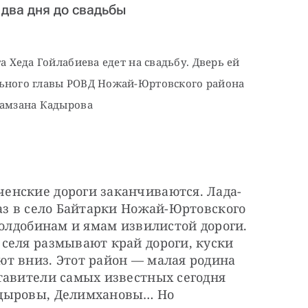
два дня до свадьбы
а Хеда Гойлабиева едет на свадьбу. Дверь ей 
льного главы РОВД Ножай-Юртовского района 
Рамзана Кадырова
енские дороги заканчиваются. Лада-
аз в село Байтарки Ножай-Юртовского 
колдобинам и ямам извилистой дороги. 
селя размывают край дороги, куски 
т вниз. Этот район — малая родина 
тавители самых известных сегодня 
дыровы, Делимхановы… Но 