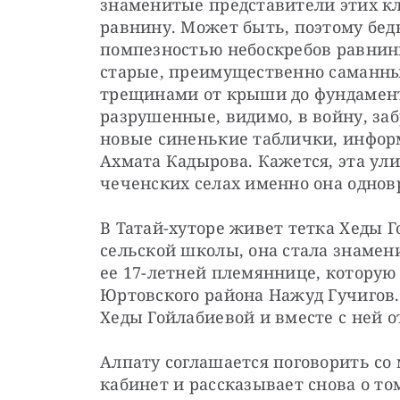
знаменитые представители этих кл
равнину. Может быть, поэтому бедн
помпезностью небоскребов равнин
старые, преимущественно саманны
трещинами от крыши до фундамент
разрушенные, видимо, в войну, за
новые синенькие таблички, инфор
Ахмата Кадырова. Кажется, эта улиц
чеченских селах именно она однов
В Татай-хуторе живет тетка Хеды Г
сельской школы, она стала знамени
ее 17-летней племяннице, которую
Юртовского района Нажуд Гучигов.
Хеды Гойлабиевой и вместе с ней 
Алпату соглашается поговорить со
кабинет и рассказывает снова о то