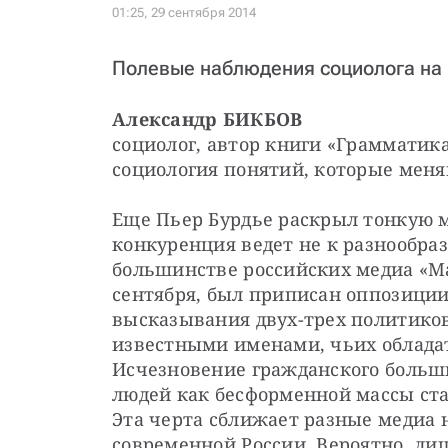
Полевые наблюдения социолога на
Александр БИКБОВ
социолог, автор книги «Грамматика
социология понятий, которые мен
Еще Пьер Бурдье раскрыл тонкую м
конкуренция ведет не к разнообраз
большинстве российских медиа «Ма
сентября, был приписан оппозиции.
высказывания двух-трех политиков
известными именами, чьих обладат
Исчезновение гражданского больш
людей как бесформенной массы стат
Эта черта сближает разные медиа
современной России. Вероятно, ли