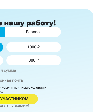
е
нашу работу!
Разово
1000
300
ником»,
я принимаю
условия
и
РФ
ОУЧАСТНИКОМ
Я С ДРУЗЬЯМИ