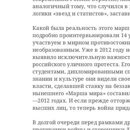
аналогичный тому, что случился в 
логики «звезд и статистов», застав
Какой была реальность этого мар
подробно проинтервьюировали 14 у
участвуем в мирном противостоян
необразованным. Уже в 2012 году 
выявило исключительную важность
российского уличного протеста. Его
студентами, дипломированными сп
знании и культуре они видели свое
власти, сделавшей ставку на безза
нынешнего «Марша мира» составили
—2012 годах. И если прежде отторж
высших лиц, то теперь война прид
В долгой очереди перед рамками др
противники войны и сторонники ДН