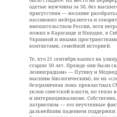
было стыдно». Их место на перифер
одетые мужчины за 50, без высшего
присутствия — желание разобратьс
пассивного нейтралитета и говорят
вмешательством России, хотя негром
пожил в Караганде и Находке, в Сиб
Украиной и иными пространствами
контактами, семейной историей.
Те, кто 21 сентября вышел на улицу
старше 50 лет. Прежде они были с
ленинградцам» — Путину и Медведе
высшим биологическим), но их «сл
безграничная ложь провластных С
уклон советской власти, но тепло 
и интернационализме. Собственно,
патриотизм — это неучтенные факто
дальнейшим падением поддержки в