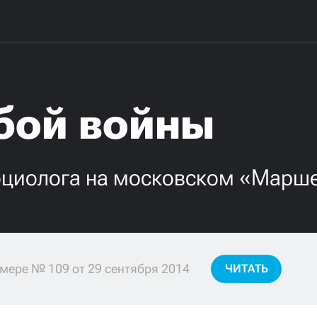
бой войны
оциолога на московском «Марш
мере № 109 от 29 сентября 2014
ЧИТАТЬ