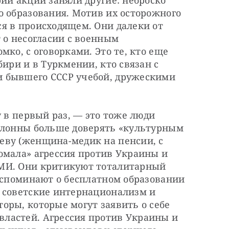
ии акций заняли другие: неброско 
 образования. Мотив их осторожного 
я в происходящем. Они далеки от 
 о несогласии с военным 
ко, с оговорками. Это те, кто еще 
ири и в Туркмении, кто связан с 
 бывшего СССР учебой, дружескими 
 в первый раз, — это тоже люди 
клонны больше доверять «культурным 
ву (женщина-медик на пенсии, с 
омала» агрессия против Украины и 
МИ. Они критикуют тоталитарный 
вспоминают о бесплатном образовании 
 советские интернационализм и 
ры, которые могут заявить о себе 
ластей. Агрессия против Украины и 