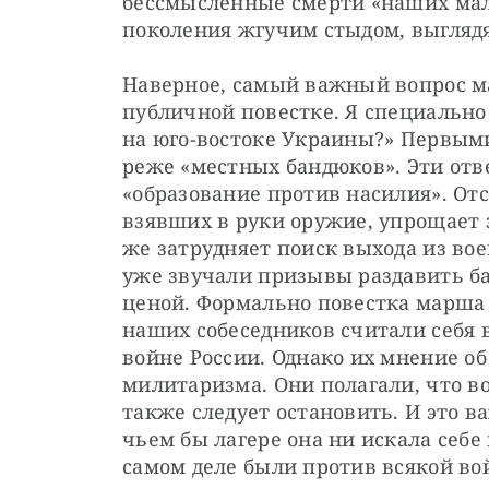
бессмысленные смерти «наших мал
поколения жгучим стыдом, выглядя
Наверное, самый важный вопрос мар
публичной повестке. Я специально 
на юго-востоке Украины?» Первыми
реже «местных бандюков». Эти отв
«образование против насилия». Отс
взявших в руки оружие, упрощает з
же затрудняет поиск выхода из вое
уже звучали призывы раздавить ба
ценой. Формально повестка марша 
наших собеседников считали себя 
войне России. Однако их мнение об
милитаризма. Они полагали, что в
также следует остановить. И это в
чьем бы лагере она ни искала себе
самом деле были против всякой во