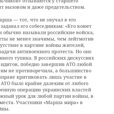
ьчиков» отзываются у старшего 
т вызовом и даже предательством.
ша — тот, что не звучал в его 
задавал его собеседникам: «Кто воюет 
 обычно называли российские войска, 
еты не менее значимы, чем лейтмотив 
утствие в картине войны жителей, 
адачи антивоенного протеста. Но оно 
нного тупика. В российских дискуссиях 
ндитов, победно завершив АТО любой 
им не противоречила, а большинство 
вправе критиковать лишь участие в 
 АТО было крайне далеким от любого 
оенную операцию украинских властей 
ажный урок для любой партии войны, в 
 места. Участники «Марша мира» в 
йны.