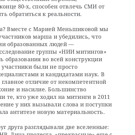
конце 80-х, способен отвлечь СМИ от 
ить обратиться к реальности.
ша? Вместе с Марией Меньшиковой мы 
частников марша и убедились, что 
ии образованных людей — 
исследование группы «НИИ митингов» 
 образования во всей конструкции 
 участники были не просто 
ециалистами и кандидатами наук. В 
 главное отличие от некомпетентной 
коние и насилие. Большинство 
 те, кто уже ходил на митинги в 2011
ение у них вызывали слова и поступки 
ала антитезе новую материальность.
уг друга разглядывали две вселенные: 
Р. Лица протеста, «прекрасные» еще с 