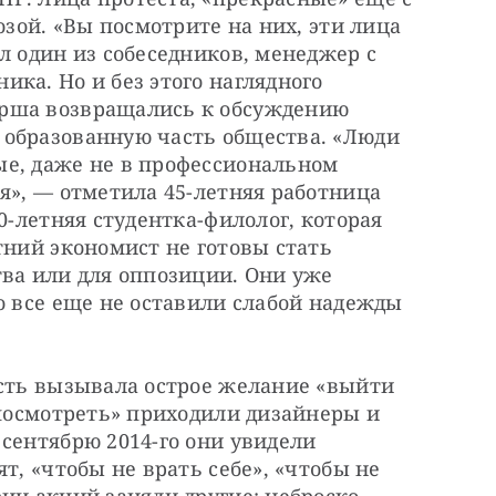
озой. «Вы посмотрите на них, эти лица 
л один из собеседников, менеджер с 
ка. Но и без этого наглядного 
рша возвращались к обсуждению 
образованную часть общества. «Люди 
е, даже не в профессиональном 
я», — отметила 45-летняя работница 
0-летняя студентка-филолог, которая 
тний экономист не готовы стать 
ва или для оппозиции. Они уже 
о все еще не оставили слабой надежды 
сть вызывала острое желание «выйти 
«посмотреть» приходили дизайнеры и 
сентябрю 2014-го они увидели 
т, «чтобы не врать себе», «чтобы не 