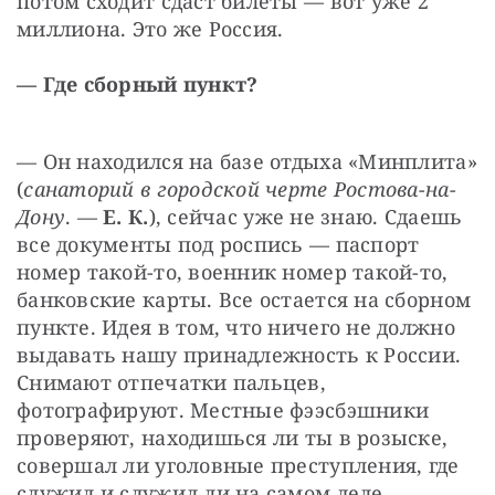
потом сходит сдаст билеты — вот уже 2 
миллиона. Это же Россия.
— Где сборный пункт?
— Он находился на базе отдыха «Минплита» 
(
санаторий в городской черте Ростова-на-
Дону
. — 
Е. К.
), сейчас уже не знаю. Сдаешь 
все документы под роспись — паспорт 
номер такой-то, военник номер такой-то, 
банковские карты. Все остается на сборном 
пункте. Идея в том, что ничего не должно 
выдавать нашу принадлежность к России. 
Снимают отпечатки пальцев, 
фотографируют. Местные фээсбэшники 
проверяют, находишься ли ты в розыске, 
совершал ли уголовные преступления, где 
служил и служил ли на самом деле. 