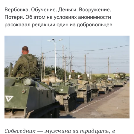
СТАТЬ СОУЧАСТНИКОМ
Вербовка. Обучение. Деньги. Вооружение.
ПОДЕЛИТЬСЯ С ДРУЗЬЯМИ
Потери. Об этом на условиях анонимности
Если у вас есть вопросы, пишите
donate@novayagazeta.ru
или
рассказал редакции один из добровольцев
звоните:
+7 (929) 612-03-68
Собеседник — мужчина за тридцать, в 