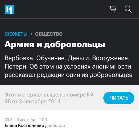
СЮЖЕТЫ
ОБЩЕСТВО
Поддержите
Армия и добровольцы
нашу работу!
Вербовка. Обучение. Деньги. Вооружение.
Ежемесячно
Разово
Потери. Об этом на условиях анонимности
рассказал редакции один из добровольцев
3000
1000
Этот материал вышел в номере №
500
300
ЧИТАТЬ
98 от 3 сентября 2014
Елена Костюченко
,
спецкор
Нажимая кнопку «Стать соучастником»,
я принимаю
условия
и подтверждаю свое гражданство РФ