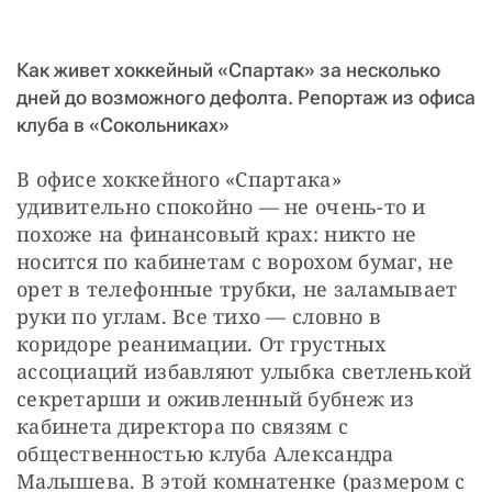
СТАТЬ СОУЧАСТНИКОМ
ПОДЕЛИТЬСЯ С ДРУЗЬЯМИ
Как живет хоккейный «Спартак» за несколько
Если у вас есть вопросы, пишите
donate@novayagazeta.ru
или
дней до возможного дефолта. Репортаж из офиса
звоните:
+7 (929) 612-03-68
клуба в «Сокольниках»
В офисе хоккейного «Спартака» 
удивительно спокойно — не очень-то и 
похоже на финансовый крах: никто не 
носится по кабинетам с ворохом бумаг, не 
орет в телефонные трубки, не заламывает 
руки по углам. Все тихо — словно в 
коридоре реанимации. От грустных 
ассоциаций избавляют улыбка светленькой 
секретарши и оживленный бубнеж из 
кабинета директора по связям с 
общественностью клуба Александра 
Малышева. В этой комнатенке (размером с 