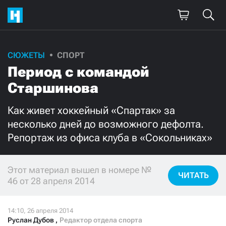
СЮЖЕТЫ
СПОРТ
Поддержите
Период с командой
нашу работу!
Старшинова
Ежемесячно
Разово
Как живет хоккейный «Спартак» за
несколько дней до возможного дефолта.
3000
1000
Репортаж из офиса клуба в «Сокольниках»
500
300
Этот материал вышел в номере №
ЧИТАТЬ
46 от 28 апреля 2014
Нажимая кнопку «Стать соучастником»,
я принимаю
условия
и подтверждаю свое гражданство РФ
Руслан Дубов
,
Редактор отдела спорта