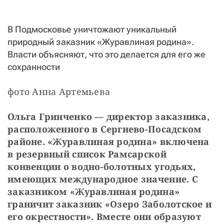
СТАТЬ СОУЧАСТНИКОМ
ПОДЕЛИТЬСЯ С ДРУЗЬЯМИ
В Подмосковье уничтожают уникальный
Если у вас есть вопросы, пишите
donate@novayagazeta.ru
или
природный заказник «Журавлиная родина».
звоните:
Власти объясняют, что это делается для его же
+7 (929) 612-03-68
сохранности
фото Анна Артемьева
Ольга Гринченко — директор заказника, 
расположенного в Сергиево-Посадском 
районе. «Журавлиная родина» включена 
в резервный список Рамсарской 
конвенции о водно-болотных угодьях, 
имеющих международное значение. С 
заказником «Журавлиная родина» 
граничит заказник «Озеро Заболотское и 
его окрестности». Вместе они образуют 