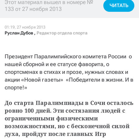
Этот материал вышел в номере №
СТАТЬ СОУЧАСТНИКОМ
ЧИТАТЬ
133 от 27 ноября 2013
ПОДЕЛИТЬСЯ С ДРУЗЬЯМИ
Если у вас есть вопросы, пишите
donate@novayagazeta.ru
или
звоните:
Руслан Дубов
,
Редактор отдела спорта
+7 (929) 612-03-68
Президент Паралимпийского комитета России  о
нашей сборной и ее статусе фаворита, о
спортсменах в стихах и прозе, нужных словах и
акции «Новой газеты»  «Победители в жизни. И в
спорте!»
До старта Паралимпиады в Сочи осталось 
ровно 100 дней. Эти состязания людей с 
ограниченными физическими 
возможностями, но с бесконечной силой 
духа, пройдут после главных Игр 