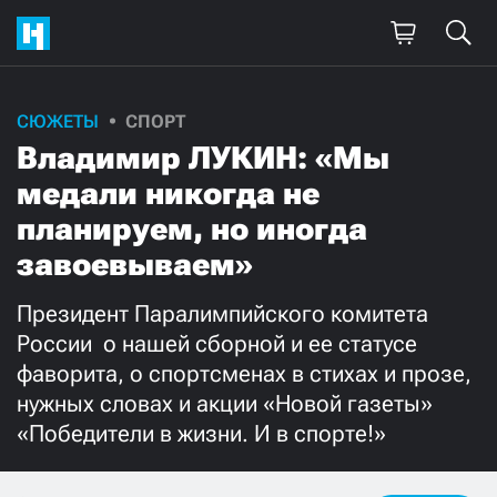
СЮЖЕТЫ
СПОРТ
Поддержите
Владимир ЛУКИН: «Мы
нашу работу!
медали никогда не
Ежемесячно
Разово
планируем, но иногда
завоевываем»
3000
1000
Президент Паралимпийского комитета
500
300
России  о нашей сборной и ее статусе
фаворита, о спортсменах в стихах и прозе,
нужных словах и акции «Новой газеты» 
«Победители в жизни. И в спорте!»
Нажимая кнопку «Стать соучастником»,
я принимаю
условия
и подтверждаю свое гражданство РФ