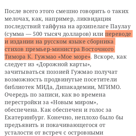
После всего этого смешно говорить о таких 
мелочах, как, например, ликвидация 
последствий тайфуна на архипелаге Паулау 
(сумма — 500 тысяч долларов) или 
переводе 
и издании на русском языке сборника 
стихов премьер-министра Восточного 
Тимора К. Гужмао «Мое море»
. Вскоре, как 
следует из «Дорожной карты», 
зачитываться поэзией Гужмао получат 
возможность продвинутые посетители 
библиотек МИДа, Дипакадемии, МГИМО. 
Очередь по записи, как во времена 
перестройки за «Новым миром», 
обеспечена. Как обеспечен и голос за 
Екатеринбург. Конечно, неплохо было бы 
предъявить и покачивающегося от 
усталости от встреч с островными 