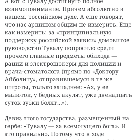
А вот с Тувалу достигнуто полное 
взаимопонимание. Причем абсолютно в 
нашем, российском духе. А еще говорят, 
что нас аршином общим не измерить. Еще 
как измерить: за «принципиальную 
поддержку российской заявки» домовитое 
руководство Тувалу попросило среди 
прочего главные предметы обихода — 
рации и электрошокеры для полиции и 
врача-стоматолога (прямо по «Доктору 
Айболиту», отправившемуся в те же 
широты, только западнее: «Ах, у ее 
малюток, у бедных акулят, уже двенадцать 
суток зубки болят…»).
Девиз этого государства, размещенный на 
гербе: «Тувалу — за всемогущего бога». И 
это правильно. Потому что в ходе 