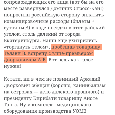
сопровождающих его лица (вот бы на его 
месте развернулся Доминик Стросс-Кан!) 
попросили российскую сторону оплатить 
командировочные расходы (билеты + 
суточные!) в ходе поездки в этот райский 
уголок, столь далекий от города 
Екатеринбурга. Наши еще ухитрились 
«торгануть телом», 
пообещав товарищу 
Телави В. встречу с вице-премьером 
Дворковичем А.В.
 Вот ведь как голос 
нужен!
Кстати, ни в чем не повинный Аркадий 
Дворкович обещан (хорошо, каннибализм 
на островах — дело далекого прошлого) и 
президенту Кирибати товарищу Аноте 
Тонга. Ну и комплект медицинского 
оборудования производства УОМЗ 