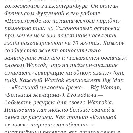
голосованию за Екатеринбург. Он описан 
Фрэнсисом Фукуямой в его работе 
«Происхождение политического порядка» 
примерно так: на Соломоновых островах 
при менее чем 500-тысячном населении 
люди разговаривают на 70 языках. Каждое 
сообщество живет относительно 
замкнутой жизнью и называется богатым 
словом Wantok, что на пиджин-инглише 
означает «говорящие на одном языке» (one 
talk). Каждый Wantok возглавляет Big Man 
— «Большой человек» (реже — Big Woman, 
«Большая женщина»). Его задача — 
добывать ресурсы для своего Wantok’а. 
Приносить как можно больше свиней и 
денег из ракушек. Как только «Большой 
человек» теряет способность к 
дистрибуции ресурсов, его отправляют в 