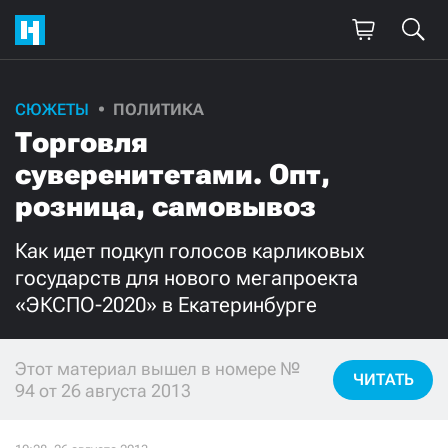
СЮЖЕТЫ
ПОЛИТИКА
Поддержите
Торговля
нашу работу!
суверенитетами. Опт,
Ежемесячно
Разово
розница, самовывоз
Как идет подкуп голосов карликовых
3000
1000
государств для нового мегапроекта
«ЭКСПО-2020» в Екатеринбурге
500
300
Этот материал вышел в номере №
ЧИТАТЬ
94 от 26 августа 2013
Нажимая кнопку «Стать соучастником»,
я принимаю
условия
и подтверждаю свое гражданство РФ