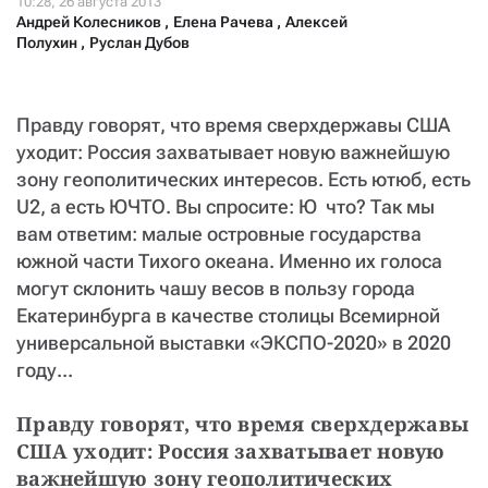
СТАТЬ СОУЧАСТНИКОМ
Андрей Колесников
,
Елена Рачева
,
Алексей
ПОДЕЛИТЬСЯ С ДРУЗЬЯМИ
Полухин
,
Руслан Дубов
Если у вас есть вопросы, пишите
donate@novayagazeta.ru
или
звоните:
+7 (929) 612-03-68
Правду говорят, что время сверхдержавы США
уходит: Россия захватывает новую важнейшую
зону геополитических интересов. Есть ютюб, есть
U2, а есть ЮЧТО. Вы спросите: Ю  что? Так мы
вам ответим: малые островные государства
южной части Тихого океана. Именно их голоса
могут склонить чашу весов в пользу города
Екатеринбурга в качестве столицы Всемирной
универсальной выставки «ЭКСПО-2020» в 2020
году...
Правду говорят, что время сверхдержавы 
США уходит: Россия захватывает новую 
важнейшую зону геополитических 