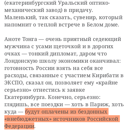
(екатеринбургский Уральский оптико-
механический завод) в придачу. 
Маленький, так сказать, сувенир, который 
напомнит о теплой встрече в Белом доме.
Аноте Тонга — очень приятный седеющий 
мужчина с усами щеточкой и в дорогих 
очках — тонкий дипломат, даром что 
Лондонскую школу экономики оканчивал: 
готовность России взять на себя все 
расходы, связанные с участием Кирибати в 
ЭКСПО, сказал он, позволяет ему «крайне 
серьезно» отнестись к заявке 
Екатеринбурга. Конечно, серьезно: 
глядишь, все поездки — хоть в Париж, хоть 
куда — 
будут оплачены из бездонных 
«внебюджетных» источников Российской 
Федерации
.