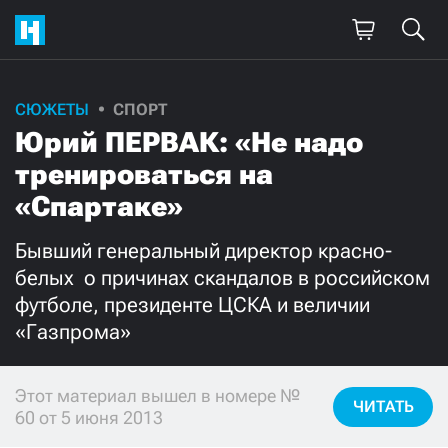
СЮЖЕТЫ
СПОРТ
Поддержите
Юрий ПЕРВАК: «Не надо
нашу работу!
тренироваться на
Ежемесячно
Разово
«Спартаке»
Бывший генеральный директор красно-
3000
1000
белых  о причинах скандалов в российском
футболе, президенте ЦСКА и величии
500
300
«Газпрома»
Этот материал вышел в номере №
ЧИТАТЬ
Нажимая кнопку «Стать соучастником»,
60 от 5 июня 2013
я принимаю
условия
и подтверждаю свое гражданство РФ