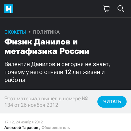
СЮЖЕТЫ
ПОЛИТИКА
Поддержите
Физик Данилов и
нашу работу!
метафизика России
Ежемесячно
Разово
Валентин Данилов и сегодня не знает,
почему у него отняли 12 лет жизни и
3000
1000
работы
500
300
Этот материал вышел в номере №
ЧИТАТЬ
134 от 26 ноября 2012
Нажимая кнопку «Стать соучастником»,
я принимаю
условия
и подтверждаю свое гражданство РФ
Алексей Тарасов
,
Обозреватель