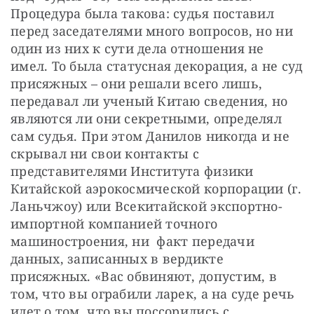
Процедура была такова: судья поставил 
перед заседателями много вопросов, но ни 
один из них к сути дела отношения не 
имел. То была статусная декорация, а не суд 
присяжных – они решали всего лишь, 
передавал ли ученый Китаю сведения, но 
являются ли они секретными, определял 
сам судья. При этом Данилов никогда и не 
скрывал ни свои контакты с 
представителями Института физики 
Китайской аэрокосмической корпорации (г. 
Ланьчжоу) или Всекитайской экспортно-
импортной компанией точного 
машиностроения, ни  факт передачи 
данных, записанных в вердикте 
присяжных. «Вас обвиняют, допустим, в 
том, что вы ограбили ларек, а на суде речь 
идет о том, что вы поссорились с 