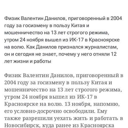
СТАТЬ СОУЧАСТНИКОМ
ПОДЕЛИТЬСЯ С ДРУЗЬЯМИ
Физик Валентин Данилов, приговоренный в 2004
Если у вас есть вопросы, пишите
donate@novayagazeta.ru
или
году за госизмену в пользу Китая и
звоните:
+7 (929) 612-03-68
мошенничество на 13 лет строгого режима,
утром 24 ноября вышел из ИК-17 в Красноярске
на волю. Как Данилов признался журналистам,
он и сегодня не знает, почему у него отняли 12
лет жизни и работы
Физик Валентин Данилов, приговоренный в 
2004 году за госизмену в пользу Китая и 
мошенничество на 13 лет строгого режима, 
утром 24 ноября вышел из ИК-17 в 
Красноярске на волю. 13 ноября, напомню, 
его условно-досрочно освободили. Ему 
также разрешили уехать жить и работать в 
Новосибирск, куда ранее из Красноярска 