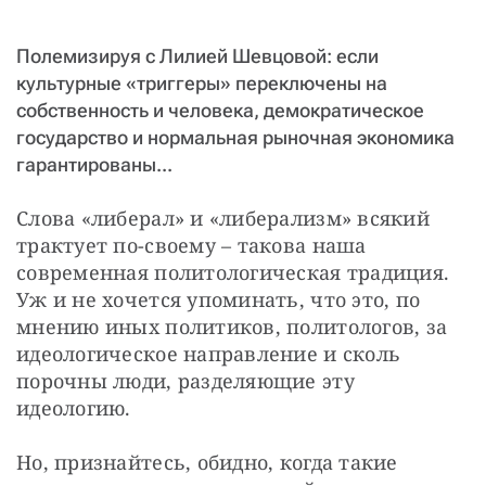
СТАТЬ СОУЧАСТНИКОМ
ПОДЕЛИТЬСЯ С ДРУЗЬЯМИ
Полемизируя с Лилией Шевцовой: если
культурные «триггеры» переключены на
Если у вас есть вопросы, пишите
donate@novayagazeta.ru
или
звоните:
собственность и человека, демократическое
+7 (929) 612-03-68
государство и нормальная рыночная экономика
гарантированы...
Слова «либерал» и «либерализм» всякий 
трактует по-своему – такова наша 
современная политологическая традиция. 
Уж и не хочется упоминать, что это, по 
мнению иных политиков, политологов, за 
идеологическое направление и сколь 
порочны люди, разделяющие эту 
идеологию.
Но, признайтесь, обидно, когда такие 