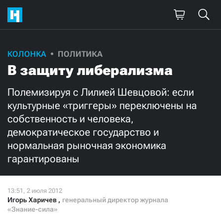
КОЛОНКА
ПОЛИТИКА
Поддержите
В защиту либерализма
нашу работу!
Полемизируя с Лилией Шевцовой: если
Ежемесячно
Разово
культурные «триггеры» переключены на
собственность и человека,
3000
1000
демократическое государство и
нормальная рыночная экономика
500
300
гарантированы
Игорь Харичев
,
генеральный директор журнала
Нажимая кнопку «Стать соучастником»,
«Знание-сила»
я принимаю
условия
и подтверждаю свое гражданство РФ