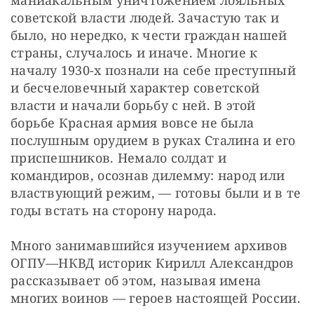
маниакальным уничтожением лояльных 
советской власти людей. Зачастую так и 
было, но нередко, к чести граждан нашей 
страны, случалось и иначе. Многие к 
началу 1930-х познали на себе преступный 
и бесчеловечный характер советской 
власти и начали борьбу с ней. В этой 
борьбе Красная армия вовсе не была 
послушным орудием в руках Сталина и его 
приспешников. Немало солдат и 
командиров, осознав дилемму: народ или 
властвующий режим, — готовы были и в те 
годы встать на сторону народа.
Много занимавшийся изучением архивов 
ОГПУ—НКВД историк Кирилл Александров 
рассказывает об этом, называя имена 
многих воинов — героев настоящей России.