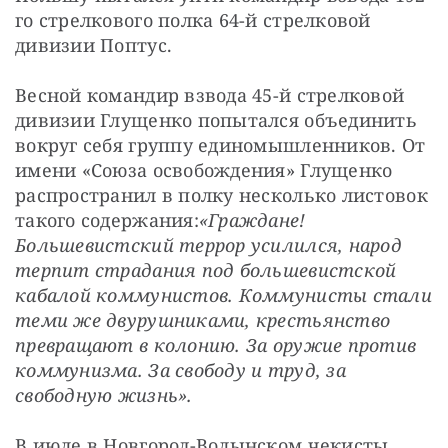
го стрелкового полка 64-й стрелковой 
дивизии Поптус.
Весной командир взвода 45-й стрелковой 
дивизии Глущенко попытался объединить 
вокруг себя группу единомышленников. От 
имени «Союза освобождения» Глущенко 
распространил в полку несколько листовок 
такого содержания:
«Граждане! 
Большевистский террор усилился, народ 
терпит страдания под большевистской 
кабалой коммунистов. Коммунисты стали 
теми же двурушниками, крестьянство 
превращают в колонию. За оружие против 
коммунизма. За свободу и труд, за 
свободную жизнь».
В июле в Новгород-Волынском чекисты 