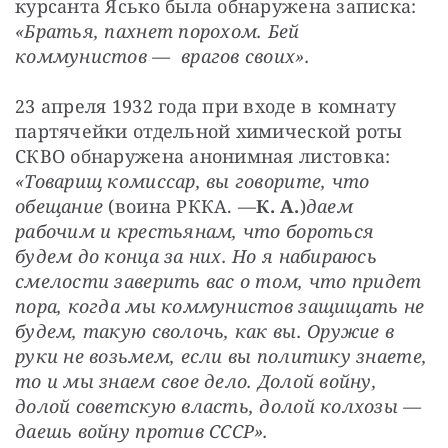
курсанта Ясько была обнаружена записка: 
«Братья, пахнет порохом. Бей 
коммунистов —  врагов своих».
23 апреля 1932 года при входе в комнату 
партячейки отдельной химической роты 
СКВО обнаружена анонимная листовка: 
«Товарищ комиссар, вы говорите, что 
обещание
 (воина РККА. —
К. А.
)
даем 
рабочим и крестьянам, что бороться 
будем до конца за них. Но я набираюсь 
смелости заверить вас о том, что придет 
пора, когда мы коммунистов защищать не 
будем, такую сволочь, как вы. Оружие в 
руки не возьмем, если вы политику знаете, 
то и мы знаем свое дело. Долой войну, 
долой советскую власть, долой колхозы — 
даешь войну против СССР».