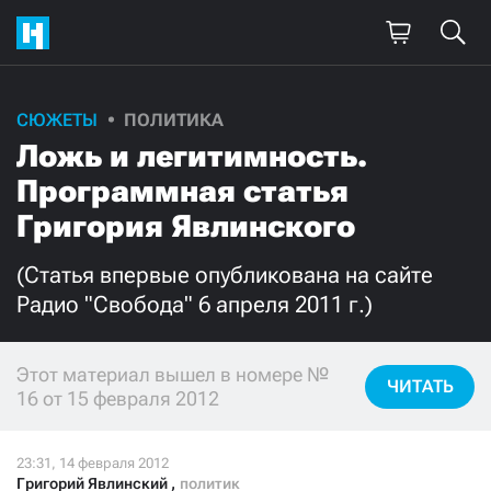
СЮЖЕТЫ
ПОЛИТИКА
Поддержите
Ложь и легитимность.
нашу работу!
Программная статья
Ежемесячно
Разово
Григория Явлинского
(Статья впервые опубликована на сайте
3000
1000
Радио "Свобода" 6 апреля 2011 г.)
500
300
Этот материал вышел в номере №
ЧИТАТЬ
16 от 15 февраля 2012
Нажимая кнопку «Стать соучастником»,
я принимаю
условия
и подтверждаю свое гражданство РФ
Григорий Явлинский
,
политик