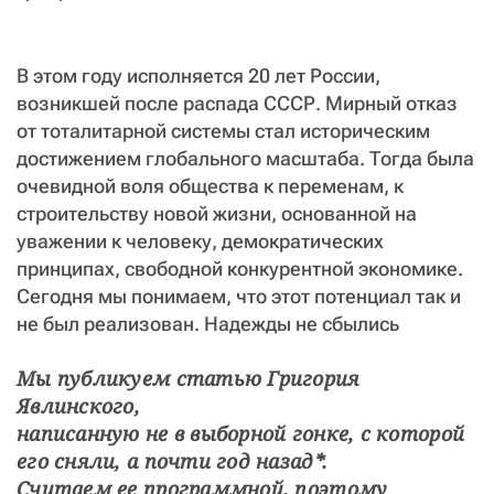
СТАТЬ СОУЧАСТНИКОМ
ПОДЕЛИТЬСЯ С ДРУЗЬЯМИ
В этом году исполняется 20 лет России,
Если у вас есть вопросы, пишите
donate@novayagazeta.ru
или
возникшей после распада СССР. Мирный отказ
звоните:
+7 (929) 612-03-68
от тоталитарной системы стал историческим
достижением глобального масштаба. Тогда была
очевидной воля общества к переменам, к
строительству новой жизни, основанной на
уважении к человеку, демократических
принципах, свободной конкурентной экономике.
Сегодня мы понимаем, что этот потенциал так и
не был реализован. Надежды не сбылись
Мы публикуем статью Григория 
Явлинского,
написанную не в выборной гонке, с которой 
его сняли, а почти год назад*.
Считаем ее программной, поэтому 