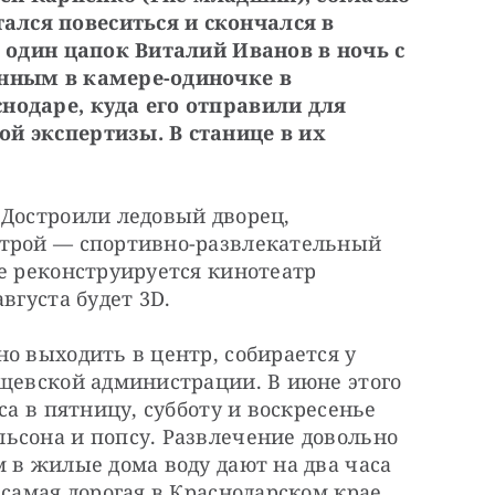
ся повеситься и скончался в 
 один цапок Виталий Иванов в ночь с 
нным в камере-одиночке в 
одаре, куда его отправили для 
й экспертизы. В станице в их 
Достроили ледовый дворец, 
трой — спортивно-развлекательный 
е реконструируется кинотеатр 
вгуста будет 3D.
о выходить в центр, собирается у 
щевской администрации. В июне этого 
са в пятницу, субботу и воскресенье 
ьсона и попсу. Развлечение довольно 
 в жилые дома воду дают на два часа 
 самая дорогая в Краснодарском крае.