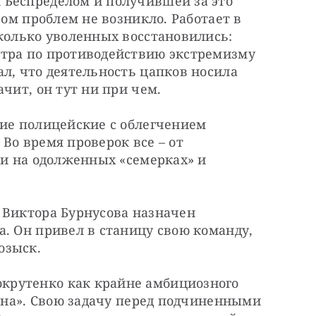
Беспределом и получившей за это 
вом проблем не возникло. Работает в 
колько уволенных восстановились: 
тра по противодействию экстремизму 
л, что деятельность цапков носила 
ачит, он тут ни при чем.
ие полицейские с облегчением 
Во время проверок все – от 
ли на одолженных «семерках» и 
 Виктора Бурнусова назначен 
. Он привел в станицу свою команду, 
озыск.
рутенко как крайне амбициозного 
яина». Свою задачу перед подчиненными 