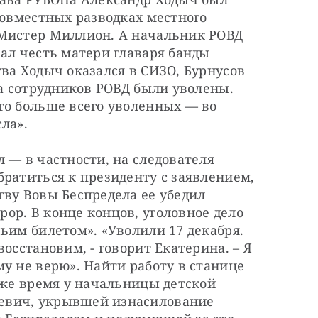
совместных разводках местного 
Мистер Миллион. А начальник РОВД 
ал честь матери главаря банды 
ва Ходыч оказался в СИЗО, Бурнусов 
ка сотрудников РОВД были уволены. 
то больше всего уволенных — во 
ла».
 — в частности, на следователя 
ратиться к президенту с заявлением, 
ву Вовы Беспредела ее убедил 
р. В конце концов, уголовное дело 
ьим билетом». «Уволили 17 декабря. 
осстановим, - говорит Екатерина. – Я 
у не верю». Найти работу в станице 
 же время у начальницы детской 
вич, укрывшей изнасилование 