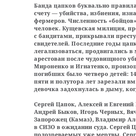
Банда цапков буквально правила 
счету — убийства, избиения, изн
фермеров. Численность «бойцов»
человек. Кущевская милиция, пр
с бандитами, прикрывали престу
свидетелей. Последние годы цапк
легализоваться, продвигались в 
арестован после чудовищного уб
Мироненко и Игнатенко, произош
погибших было четверо детей: 14
пяти и полутора лет зарезали вм
девочка задохнулась в дыму, ко
Сергей Цапок, Алексей и Евгений 
Андрей Быков, Игорь Черных, Вяч
Запорожец (Камаз), Владимир Але
в СИЗО в ожидании суда. Сергей Ц
подозреваемых уже мертвы. Серге