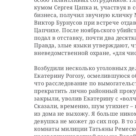
кумом Сергея Цапка и, участвуя в 
бизнеса, получил звучную кличку 
Виктор Бурнусов при встрече отдав
Цапчихе. После ноябрьского убийст
подал в отставку, почти два десят
Правда, злые языки утверждают, ч
вневедомственной охране, «для чис
Возбудили несколько уголовных дел
Екатерину Рогозу, осмелившуюся об
что расследование по вымогательст
прекратить лично районный прокуро
закрыли, уволив Екатерину с «волч
Сказали, временно, шум утихнет – в
из дома не выхожу. Я больше ником
девушка не может до сих пор. В то
комнаты милиции Татьяны Ремеске