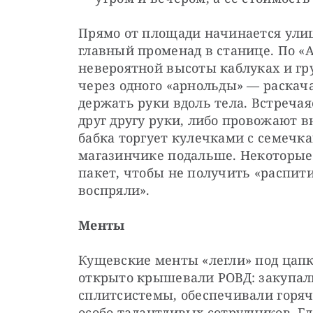
Прямо от площади начинается улиц
главный променад в станице. По «
невероятной высоты каблуках и гр
через одного «арнольды» — раскач
держать руки вдоль тела. Встречая
друг другу руки, либо провожают в
бабка торгует кулечками с семечка
магазинчике подальше. Некоторые 
пакет, чтобы не получить «распити
воспряли».
Менты
Кущевские менты «легли» под цапков
открыто крышевали РОВД: закупали
сплитсистемы, обеспечивали горяч
особо талантливых сотрудников. Г