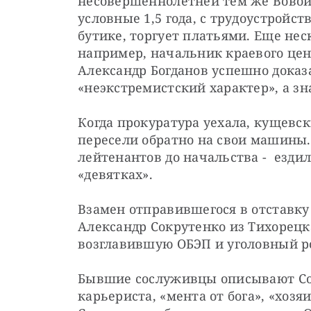
несовершеннолетней тем же Вовой 
условные 1,5 года, с трудоустройст
бутике, торгует платьями. Еще нес
например, начальник краевого цен
Александр Богданов успешно доказа
«неэкстремистский характер», а зн
Когда прокуратура уехала, кущевск
пересели обратно на свои машины. 
лейтенантов до начальства -  езди
«девятках».
Взамен отправившегося в отставку
Александр Сокрутенко из Тихорецка
возглавившую ОБЭП и уголовный р
Бывшие сослуживцы описывают Сок
карьериста, «мента от бога», «хоз