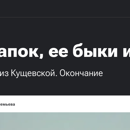
пок, ее быки 
из Кущевской. Окончание
темьева