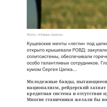
Фото: «Новая газета»
Кущевские менты «легли» под цапков
открыто крышевали РОВД: закупали
сплитсистемы, обеспечивали горяч
особо талантливых сотрудников. Г
кумом Сергея Цапка...
Молодежные банды, пытающиеся у
национализм, рейдерский захват
кредитная система и отсутствие 
Многие станичники желали бы в