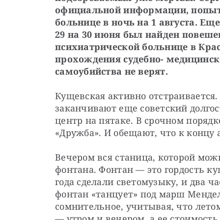
официальной информации, попытал
больнице в ночь на 1 августа. Еще
29 на 30 июня был найден повеше
психиатрической больнице в Красн
прохождения судебно- медицинско
самоубийства не верят.
Кущевская активно отстраивается. 
заканчивают еще советский долгос
центр на пятаке. В срочном порядк
«Дружба». И обещают, что к концу а
Вечером вся станица, которой можн
фонтана. Фонтан — это гордость ку
года сделали светомузыку, и два ча
фонтан «танцует» под марш Мендел
сомнительное, учитывая, что летом
— утром и вечером, а ее стоимость