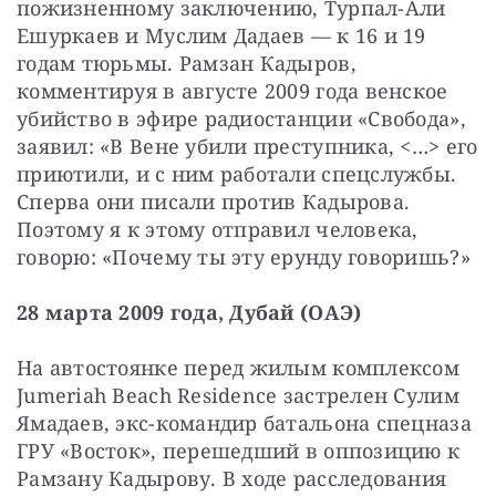
пожизненному заключению, Турпал-Али 
Ешуркаев и Муслим Дадаев — к 16 и 19 
годам тюрьмы. Рамзан Кадыров, 
комментируя в августе 2009 года венское 
убийство в эфире радиостанции «Свобода», 
заявил: «В Вене убили преступника, <…> его 
приютили, и с ним работали спецслужбы. 
Сперва они писали против Кадырова. 
Поэтому я к этому отправил человека, 
говорю: «Почему ты эту ерунду говоришь?»
28 марта 2009 года, Дубай (ОАЭ)
На автостоянке перед жилым комплексом 
Jumeriah Beach Residence застрелен Сулим 
Ямадаев, экс-командир батальона спецназа 
ГРУ «Восток», перешедший в оппозицию к 
Рамзану Кадырову. В ходе расследования 