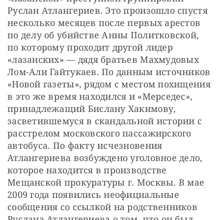
Руслан Атлангериев. Это произошло спустя 
несколько месяцев после первых арестов 
по делу об убийстве Анны Политковской, 
по которому проходит другой лидер 
«лазанских» — дядя братьев Махмудовых 
Лом-Али Гайтукаев. По данным источников 
«Новой газеты», рядом с местом похищения 
в это же время находился и «Мерседес», 
принадлежащий Бислану Хакимову, 
засветившемуся в скандальной истории с 
расстрелом московского пассажирского 
автобуса. По факту исчезновения 
Атлангериева возбуждено уголовное дело, 
которое находится в производстве 
Мещанской прокуратуры г. Москвы. В мае 
2009 года появились неофициальные 
сообщения со ссылкой на родственников 
Руслана Атлангериева о том, что он был 