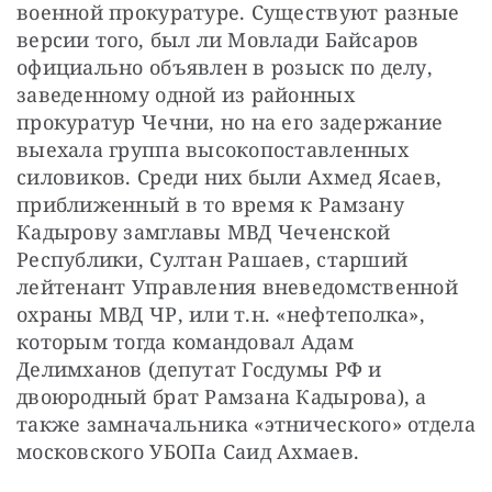
военной прокуратуре. Существуют разные 
версии того, был ли Мовлади Байсаров 
официально объявлен в розыск по делу, 
заведенному одной из районных 
прокуратур Чечни, но на его задержание 
выехала группа высокопоставленных 
силовиков. Среди них были Ахмед Ясаев, 
приближенный в то время к Рамзану 
Кадырову замглавы МВД Чеченской 
Республики, Султан Рашаев, старший 
лейтенант Управления вневедомственной 
охраны МВД ЧР, или т.н. «нефтеполка», 
которым тогда командовал Адам 
Делимханов (депутат Госдумы РФ и 
двоюродный брат Рамзана Кадырова), а 
также замначальника «этнического» отдела 
московского УБОПа Саид Ахмаев.