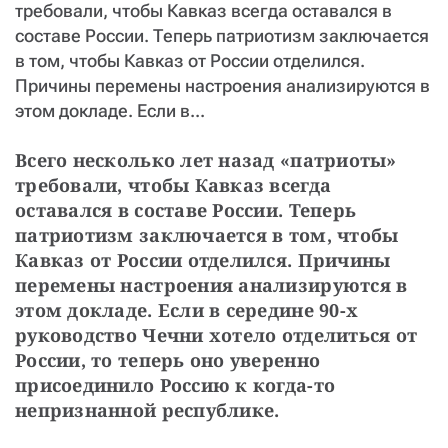
требовали, чтобы Кавказ всегда оставался в
СТАТЬ СОУЧАСТНИКОМ
составе России. Теперь патриотизм заключается
ПОДЕЛИТЬСЯ С ДРУЗЬЯМИ
в том, чтобы Кавказ от России отделился.
Если у вас есть вопросы, пишите
donate@novayagazeta.ru
или
Причины перемены настроения анализируются в
звоните:
этом докладе. Если в...
+7 (929) 612-03-68
Всего несколько лет назад «патриоты» 
требовали, чтобы Кавказ всегда 
оставался в составе России. Теперь 
патриотизм заключается в том, чтобы 
Кавказ от России отделился. Причины 
перемены настроения анализируются в 
этом докладе. Если в середине 90-х 
руководство Чечни хотело отделиться от 
России, то теперь оно уверенно 
присоединило Россию к когда-то 
непризнанной республике.