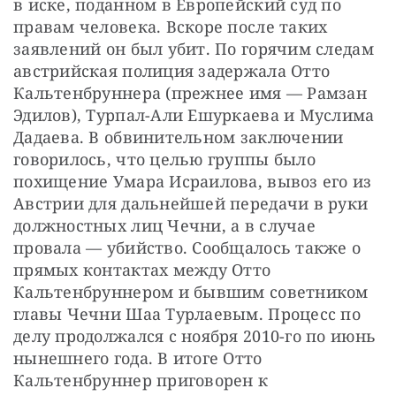
в иске, поданном в Европейский суд по 
правам человека. Вскоре после таких 
заявлений он был убит. По горячим следам 
австрийская полиция задержала Отто 
Кальтенбруннера (прежнее имя — Рамзан 
Эдилов), Турпал-Али Ешуркаева и Муслима 
Дадаева. В обвинительном заключении 
говорилось, что целью группы было 
похищение Умара Исраилова, вывоз его из 
Австрии для дальнейшей передачи в руки 
должностных лиц Чечни, а в случае 
провала — убийство. Сообщалось также о 
прямых контактах между Отто 
Кальтенбруннером и бывшим советником 
главы Чечни Шаа Турлаевым. Процесс по 
делу продолжался с ноября 2010-го по июнь 
нынешнего года. В итоге Отто 
Кальтенбруннер приговорен к 