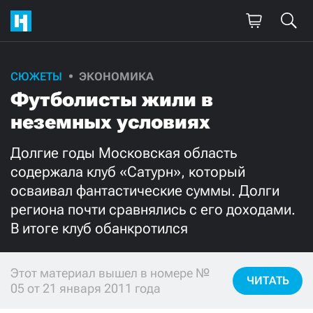
СЮЖЕТЫ
ЭКОНОМИКА
Поддержите
Футболисты жили в
нашу работу!
неземных условиях
Ежемесячно
Разово
Долгие годы Московская область
содержала клуб «Сатурн», который
3000
1000
осваивал фантастические суммы. Долги
региона почти сравнялись с его доходами.
500
300
В итоге клуб обанкротился
Этот материал вышел в номере №
ЧИТАТЬ
05 от 21 января 2011 года
Нажимая кнопку «Стать соучастником»,
я принимаю
условия
и подтверждаю свое гражданство РФ