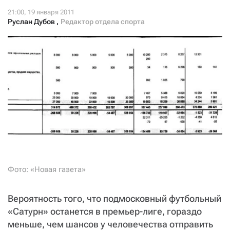
СТАТЬ СОУЧАСТНИКОМ
ПОДЕЛИТЬСЯ С ДРУЗЬЯМИ
Руслан Дубов
,
Редактор отдела спорта
Если у вас есть вопросы, пишите
donate@novayagazeta.ru
или
звоните:
+7 (929) 612-03-68
Фото: «Новая газета»
Вероятность того, что подмосковный футбольный
«Сатурн» останется в премьер-лиге, гораздо
меньше, чем шансов у человечества отправить