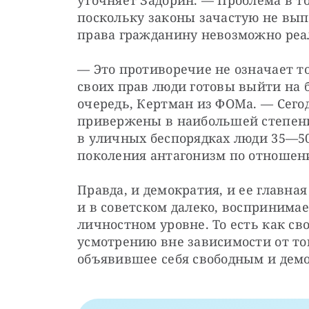
уточняет Задорин. — Проблема в то
поскольку законы зачастую не выпо
права гражданину невозможно реа
— Это противоречие не означает то
своих прав люди готовы выйти на б
очередь, Кертман из ФОМа. — Сего
привержены в наибольшей степени 
в уличных беспорядках люди 35—50 л
поколения антагонизм по отношен
Правда, и демократия, и ее главна
и в советском далеко, воспринимае
личностном уровне. То есть как св
усмотрению вне зависимости от того
объявившее себя свободным и демо