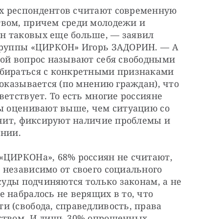
х респондентов считают современную 
вом, причем среди молодежи и 
 таковых еще больше, — заявил 
группы «ЦИРКОН» Игорь ЗАДОРИН. — А 
мой вопрос называют себя свободными 
бираться с конкретными признаками 
 оказывается (по мнению граждан), что 
етствует. То есть многие россияне 
ды оценивают выше, чем ситуацию со 
ачит, фиксируют наличие проблемы и 
ении.
«ЦИРКОНа», 68% россиян не считают, 
независимо от своего социального 
суды подчиняются только законам, а не 
 набралось не верящих в то, что 
 (свобода, справедливость, права 
ством. И лишь 30% опрошенных 