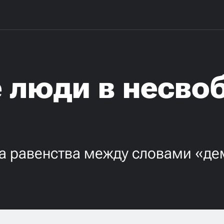
 люди в несво
ка равенства между словами «де