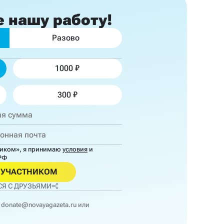
е
нашу работу!
Разово
1000
300
ником»,
я принимаю
условия
и
РФ
ОУЧАСТНИКОМ
Я С ДРУЗЬЯМИ
donate@novayagazeta.ru
или