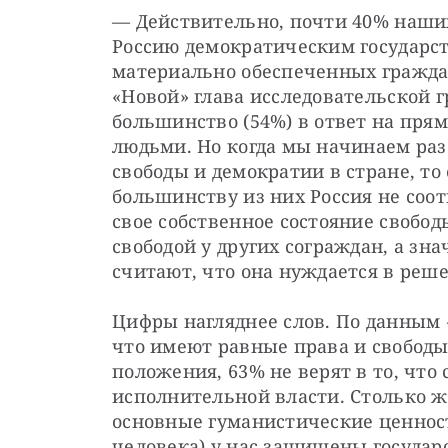
— Действительно, почти 40% наши
Россию демократическим государст
материально обеспеченных граждан
«Новой» глава исследовательской 
большинство (54%) в ответ на пря
людьми. Но когда мы начинаем раз
свободы и демократии в стране, то
большинству из них Россия не соотв
свое собственное состояние свобо
свободой у других сограждан, а зн
считают, что она нуждается в реш
Цифры нагляднее слов. По данным 
что имеют равные права и свободы 
положения, 63% не верят в то, что 
исполнительной власти. Столько же
основные гуманистические ценности
человека) у нас защищены государ