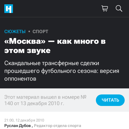
СЮЖЕТЫ
СПОРТ
Поддержите
«Москва» — как много в
нашу работу!
этом звуке
Ежемесячно
Разово
Скандальные трансферные сделки
прошедшего футбольного сезона: версия
3000
1000
оппонентов
500
300
Этот материал вышел в номере №
ЧИТАТЬ
140 от 13 декабря 2010 г.
Нажимая кнопку «Стать соучастником»,
я принимаю
условия
и подтверждаю свое гражданство РФ
Руслан Дубов
,
Редактор отдела спорта