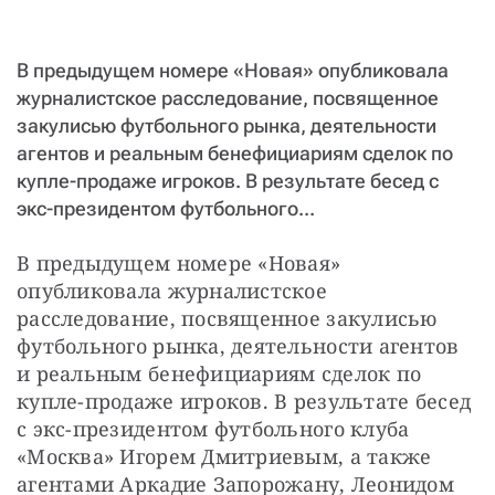
СТАТЬ СОУЧАСТНИКОМ
ПОДЕЛИТЬСЯ С ДРУЗЬЯМИ
В предыдущем номере «Новая» опубликовала
Если у вас есть вопросы, пишите
donate@novayagazeta.ru
или
журналистское расследование, посвященное
звоните:
+7 (929) 612-03-68
закулисью футбольного рынка, деятельности
агентов и реальным бенефициариям сделок по
купле-продаже игроков. В результате бесед с
экс-президентом футбольного...
В предыдущем номере «Новая» 
опубликовала журналистское 
расследование, посвященное закулисью 
футбольного рынка, деятельности агентов 
и реальным бенефициариям сделок по 
купле-продаже игроков. В результате бесед 
с экс-президентом футбольного клуба 
«Москва» Игорем Дмитриевым, а также 
агентами Аркадие Запорожану, Леонидом 