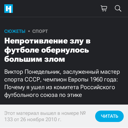
СЮЖЕТЫ
СПОРТ
Поддержите
Непротивление злу в
нашу работу!
футболе обернулось
Ежемесячно
Разово
большим злом
Виктор Понедельник, заслуженный мастер
3000
1000
спорта CCCР, чемпион Европы 1960 года:
Почему я ушел из комитета Российского
500
300
футбольного союза по этике
Этот материал вышел в номере №
ЧИТАТЬ
Нажимая кнопку «Стать соучастником»,
133 от 26 ноября 2010 г.
я принимаю
условия
и подтверждаю свое гражданство РФ