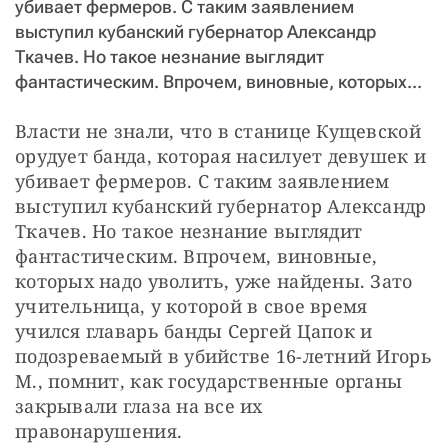
убивает фермеров. С таким заявлением
СТАТЬ СОУЧАСТНИКОМ
выступил кубанский губернатор Александр
ПОДЕЛИТЬСЯ С ДРУЗЬЯМИ
Ткачев. Но такое незнание выглядит
Если у вас есть вопросы, пишите
donate@novayagazeta.ru
или
фантастическим. Впрочем, виновные, которых...
звоните:
+7 (929) 612-03-68
Власти не знали, что в станице Кущевской 
орудует банда, которая насилует девушек и 
убивает фермеров. С таким заявлением 
выступил кубанский губернатор Александр 
Ткачев. Но такое незнание выглядит 
фантастическим. Впрочем, виновные, 
которых надо уволить, уже найдены. Зато 
учительница, у которой в свое время 
учился главарь банды Сергей Цапок и 
подозреваемый в убийстве 16-летний Игорь 
М., помнит, как государственные органы 
закрывали глаза на все их 
правонарушения. 