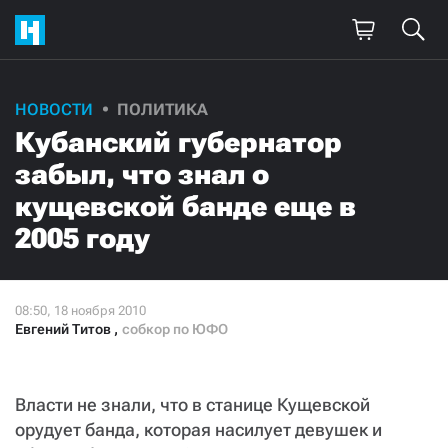
НОВОСТИ
ПОЛИТИКА
Поддержите
Кубанский губернатор
нашу работу!
забыл, что знал о
Ежемесячно
Разово
кущевской банде еще в
2005 году
3000
1000
500
300
Евгений Титов
,
собкор по ЮФО
Власти не знали, что в станице Кущевской
Нажимая кнопку «Стать соучастником»,
орудует банда, которая насилует девушек и
я принимаю
условия
и подтверждаю свое гражданство РФ