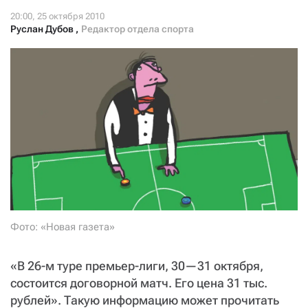
СТАТЬ СОУЧАСТНИКОМ
ПОДЕЛИТЬСЯ С ДРУЗЬЯМИ
Руслан Дубов
,
Редактор отдела спорта
Если у вас есть вопросы, пишите
donate@novayagazeta.ru
или
звоните:
+7 (929) 612-03-68
Фото: «Новая газета»
«В 26-м туре премьер-лиги, 30—31 октября,
состоится договорной матч. Его цена 31 тыс.
рублей». Такую информацию может прочитать