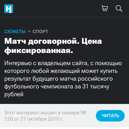
СЮЖЕТЫ
СПОРТ
Поддержите
Матч договорной. Цена
нашу работу!
фиксированная.
Ежемесячно
Разово
Интервью с владельцем сайта, с помощью
которого любой желающий может купить
3000
1000
результат будущего матча российского
футбольного чемпионата за 31 тысячу
500
300
рублей
Этот материал вышел в номере №
ЧИТАТЬ
120 от 27 октября 2010 г.
Нажимая кнопку «Стать соучастником»,
я принимаю
условия
и подтверждаю свое гражданство РФ