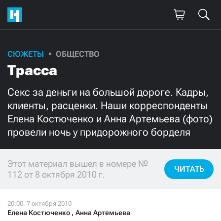
СЮЖЕТЫ
ОБЩЕСТВО
Поддержите
Трасса
нашу работу!
Секс за деньги на большой дороге. Кадры,
Ежемесячно
Разово
клиенты, расценки. Наши корреспонденты
Елена Костюченко и Анна Артемьева (фото)
3000
1000
провели ночь у придорожного борделя
500
300
Этот материал вышел в номере №
ЧИТАТЬ
112 от 8 октября 2010 г.
Нажимая кнопку «Стать соучастником»,
я принимаю
условия
и подтверждаю свое гражданство РФ
Елена Костюченко
,
Анна Артемьева