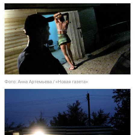
СТАТЬ СОУЧАСТНИКОМ
ПОДЕЛИТЬСЯ С ДРУЗЬЯМИ
Если у вас есть вопросы, пишите
donate@novayagazeta.ru
или
звоните:
+7 (929) 612-03-68
Фото: Анна Артемьева / «Новая газета»