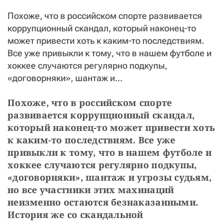
СТАТЬ СОУЧАСТНИКОМ
Похоже, что в российском спорте развивается
ПОДЕЛИТЬСЯ С ДРУЗЬЯМИ
коррупционный скандал, который наконец-то
Если у вас есть вопросы, пишите
donate@novayagazeta.ru
или
может привести хоть к каким-то последствиям.
звоните:
Все уже привыкли к тому, что в нашем футболе и
+7 (929) 612-03-68
хоккее случаются регулярно подкупы,
«договорняки», шантаж и...
Похоже, что в российском спорте 
развивается коррупционный скандал, 
который наконец-то может привести хоть 
к каким-то последствиям. Все уже 
привыкли к тому, что в нашем футболе и 
хоккее случаются регулярно подкупы, 
«договорняки», шантаж и угрозы судьям, 
но все участники этих махинаций 
неизменно остаются безнаказанными. 
История же со скандальной 