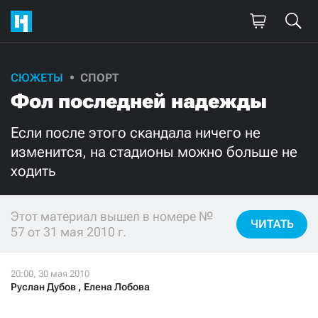
СЮЖЕТЫ
СПОРТ
Поддержите
Фол последней надежды
нашу работу!
Если после этого скандала ничего не
Ежемесячно
Разово
изменится, на стадионы можно больше не
ходить
3000
1000
Этот материал вышел в номере №
500
300
ЧИТАТЬ
57 от 31 мая 2010 г.
Руслан Дубов
,
Елена Лобова
Нажимая кнопку «Стать соучастником»,
я принимаю
условия
и подтверждаю свое гражданство РФ